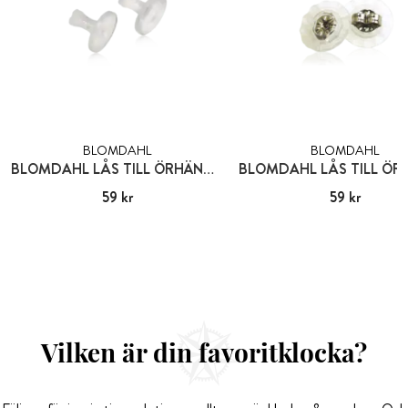
BLOMDAHL
BLOMDAHL
BLOMDAHL LÅS TILL ÖRHÄNGEN PLAST
Pris
59 kr
:
59 kr
Pris
59 kr
:
59 kr
Vilken är din favoritklocka?