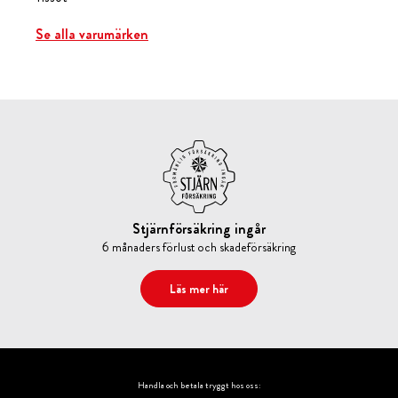
Se alla varumärken
Stjärnförsäkring ingår
6 månaders förlust och skadeförsäkring
Läs mer här
Handla och betala tryggt hos oss: