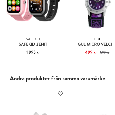
SAFEKID
GUL
SAFEKID ZENIT
GUL MICRO VELCR
Pris
1 995 kr
:
1 995 kr
Nuvarande pris
499 kr
:
499 kr
Ti
599 kr
pris
:
599 kr
Andra produkter från samma varumärke