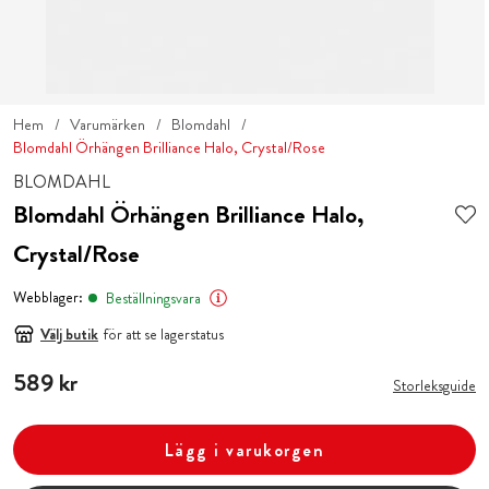
Hem
Varumärken
Blomdahl
Blomdahl Örhängen Brilliance Halo, Crystal/Rose
BLOMDAHL
Blomdahl Örhängen Brilliance Halo,
Crystal/Rose
Webblager:
Beställningsvara
Välj butik
för att se lagerstatus
Pris
589 kr
:
589 kr
Storleksguide
Lägg i varukorgen