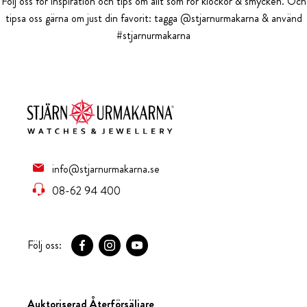
Följ oss för inspiration och tips om allt som rör klockor & smycken. Och
tipsa oss gärna om just din favorit: tagga @stjarnurmakarna & använd
#stjarnurmakarna
info@stjarnurmakarna.se
08-62 94 400
Följ oss:
Auktoriserad Återförsäljare