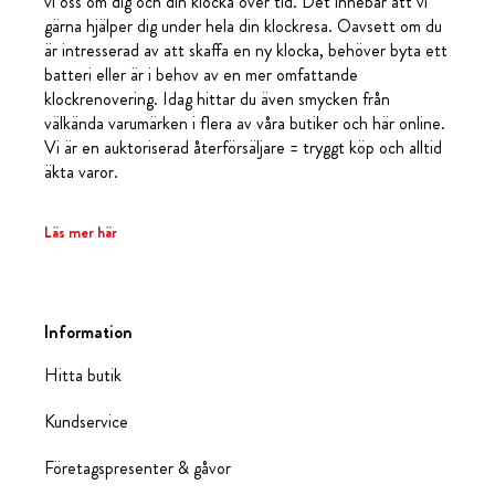
vi oss om dig och din klocka över tid. Det innebär att vi
gärna hjälper dig under hela din klockresa. Oavsett om du
är intresserad av att skaffa en ny klocka, behöver byta ett
batteri eller är i behov av en mer omfattande
klockrenovering. Idag hittar du även smycken från
välkända varumärken i flera av våra butiker och här online.
Vi är en auktoriserad återförsäljare = tryggt köp och alltid
äkta varor.
Läs mer här
Information
Hitta butik
Kundservice
Företagspresenter & gåvor