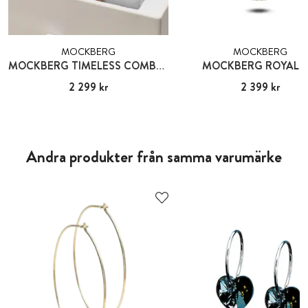
MOCKBERG
MOCKBERG
MOCKBERG TIMELESS COMBO GOLD
MOCKBERG ROYAL B
Pris
2 299 kr
:
2 299 kr
Pris
2 399 kr
:
2 399 kr
Andra produkter från samma varumärke