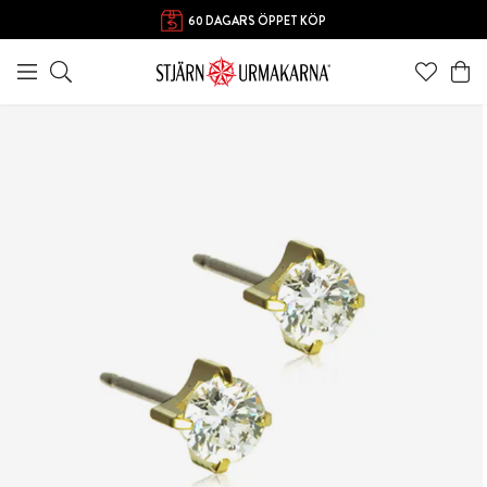
FRI FRAKT ÖVER 1000 KR
60 DAGARS ÖPPET KÖP