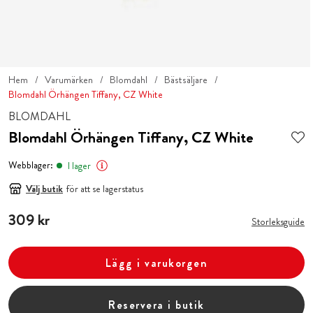
Hem
Varumärken
Blomdahl
Bästsäljare
Blomdahl Örhängen Tiffany, CZ White
BLOMDAHL
Blomdahl Örhängen Tiffany, CZ White
Webblager:
I lager
Välj butik
för att se lagerstatus
Pris
309 kr
:
309 kr
Storleksguide
Lägg i varukorgen
Reservera i butik