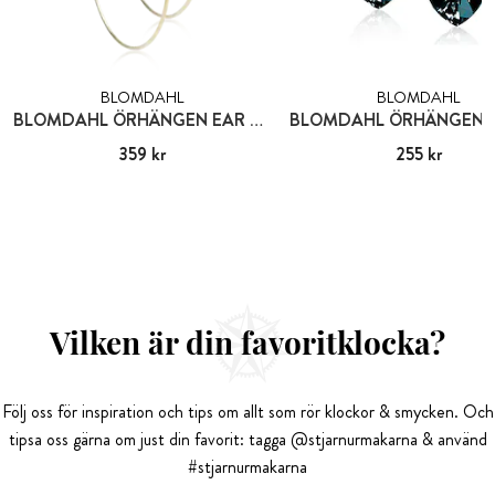
BLOMDAHL
BLOMDAHL
BLOMDAHL ÖRHÄNGEN EAR RING
Pris
359 kr
:
359 kr
Pris
255 kr
:
255 kr
Vilken är din favoritklocka?
Följ oss för inspiration och tips om allt som rör klockor & smycken. Och
tipsa oss gärna om just din favorit: tagga @stjarnurmakarna & använd
#stjarnurmakarna