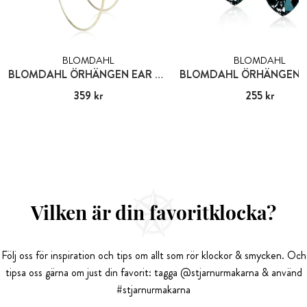
BLOMDAHL
BLOMDAHL
BLOMDAHL ÖRHÄNGEN EAR RING
Pris
359 kr
:
359 kr
Pris
255 kr
:
255 kr
Vilken är din favoritklocka?
Följ oss för inspiration och tips om allt som rör klockor & smycken. Och
tipsa oss gärna om just din favorit: tagga @stjarnurmakarna & använd
#stjarnurmakarna