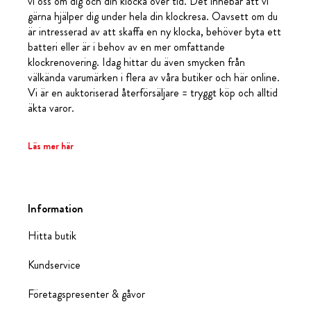
vi oss om dig och din klocka över tid. Det innebär att vi
gärna hjälper dig under hela din klockresa. Oavsett om du
är intresserad av att skaffa en ny klocka, behöver byta ett
batteri eller är i behov av en mer omfattande
klockrenovering. Idag hittar du även smycken från
välkända varumärken i flera av våra butiker och här online.
Vi är en auktoriserad återförsäljare = tryggt köp och alltid
äkta varor.
Läs mer här
Information
Hitta butik
Kundservice
Företagspresenter & gåvor