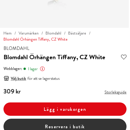
Hem
Varumärken
Blomdahl
Bästsäljare
Blomdahl Örhängen Tiffany, CZ White
BLOMDAHL
Blomdahl Örhängen Tiffany, CZ White
Webblager:
I lager
Välj butik
för att se lagerstatus
Pris
309 kr
:
309 kr
Storleksguide
Lägg i varukorgen
Reservera i butik