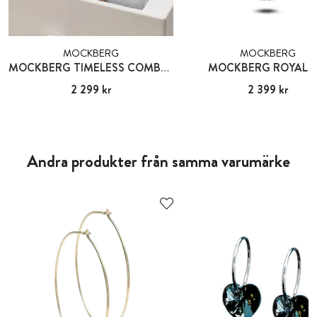
MOCKBERG
MOCKBERG
MOCKBERG TIMELESS COMBO GOLD
MOCKBERG ROYAL B
Pris
2 299 kr
:
2 299 kr
Pris
2 399 kr
:
2 399 kr
Andra produkter från samma varumärke