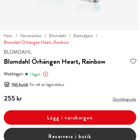
Hem
Varumärken
Blomdahl
Bästsäljare
Blomdahl Örhängen Heart, Rainbow
BLOMDAHL
Blomdahl Örhängen Heart, Rainbow
Webblager:
I lager
Välj butik
för att se lagerstatus
Pris
255 kr
:
255 kr
Storleksguide
Lägg i varukorgen
Reservera i butik