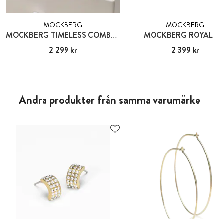
MOCKBERG
MOCKBERG
MOCKBERG TIMELESS COMBO GOLD
MOCKBERG ROYAL B
Pris
2 299 kr
:
2 299 kr
Pris
2 399 kr
:
2 399 kr
Andra produkter från samma varumärke