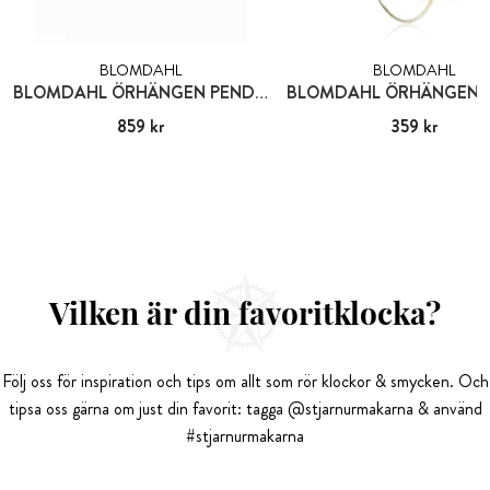
BLOMDAHL
BLOMDAHL
BLOMDAHL ÖRHÄNGEN PENDANT GRAND BRILLIANCE CURVED 10 MM, CRYSTAL
Pris
859 kr
:
859 kr
Pris
359 kr
:
359 kr
Vilken är din favoritklocka?
Följ oss för inspiration och tips om allt som rör klockor & smycken. Och
tipsa oss gärna om just din favorit: tagga @stjarnurmakarna & använd
#stjarnurmakarna