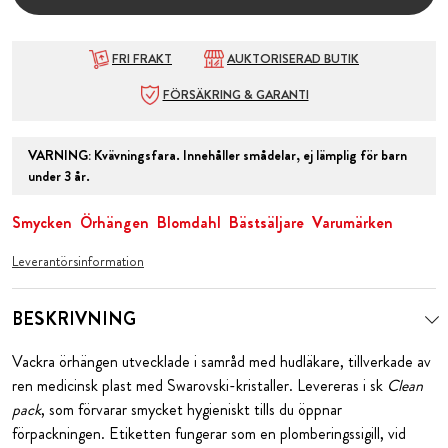
FRI FRAKT
AUKTORISERAD BUTIK
FÖRSÄKRING & GARANTI
VARNING
:
Kvävningsfara. Innehåller smådelar, ej lämplig för barn
under 3 år.
Smycken
Örhängen
Blomdahl
Bästsäljare
Varumärken
Leverantörsinformation
BESKRIVNING
Vackra örhängen utvecklade i samråd med hudläkare, tillverkade av
ren medicinsk plast med Swarovski-kristaller. Levereras i sk
Clean
pack
, som förvarar smycket hygieniskt tills du öppnar
förpackningen. Etiketten fungerar som en plomberingssigill, vid