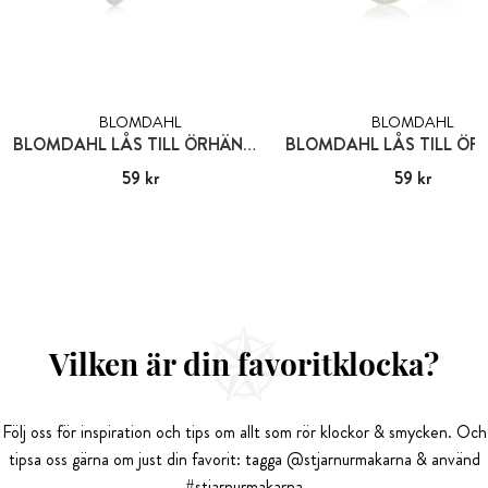
BLOMDAHL
BLOMDAHL
BLOMDAHL LÅS TILL ÖRHÄNGEN PLAST
Pris
59 kr
:
59 kr
Pris
59 kr
:
59 kr
Vilken är din favoritklocka?
Följ oss för inspiration och tips om allt som rör klockor & smycken. Och
tipsa oss gärna om just din favorit: tagga @stjarnurmakarna & använd
#stjarnurmakarna