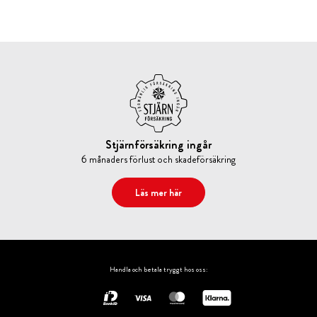
Stjärnförsäkring ingår
6 månaders förlust och skadeförsäkring
Läs mer här
Handla och betala tryggt hos oss: