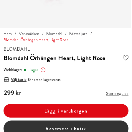
Hem
Varumärken
Blomdahl
Bästsäljare
Blomdahl Örhängen Heart, Light Rose
BLOMDAHL
Blomdahl Örhängen Heart, Light Rose
Webblager:
I lager
Välj butik
för att se lagerstatus
Pris
299 kr
:
299 kr
Storleksguide
Lägg i varukorgen
Reservera i butik