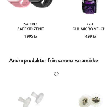
SAFEKID
GUL
SAFEKID ZENIT
GUL MICRO VELCR
Pris
1 995 kr
:
1 995 kr
Pris
499 kr
:
499 kr
Andra produkter från samma varumärke