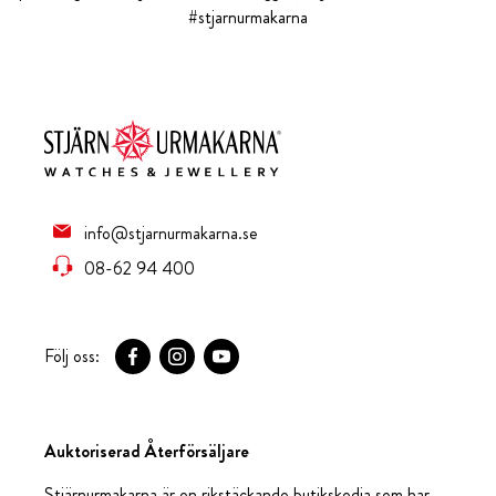
#stjarnurmakarna
info@stjarnurmakarna.se
08-62 94 400
Följ oss:
Auktoriserad Återförsäljare
Stjärnurmakarna är en rikstäckande butikskedja som har