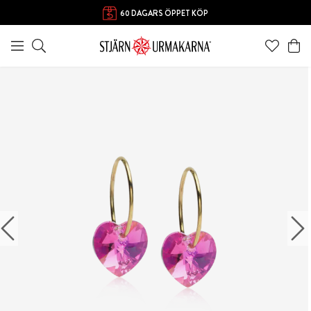
FRI FRAKT ÖVER 1000 KR
60 DAGARS ÖPPET KÖP