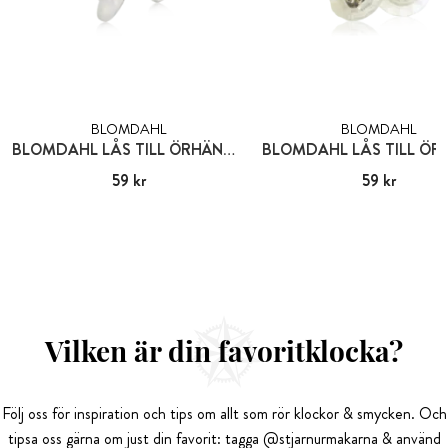
BLOMDAHL
BLOMDAHL
BLOMDAHL LÅS TILL ÖRHÄNGEN PLAST
Pris
59 kr
:
59 kr
Pris
59 kr
:
59 kr
Vilken är din favoritklocka?
Följ oss för inspiration och tips om allt som rör klockor & smycken. Och
tipsa oss gärna om just din favorit: tagga @stjarnurmakarna & använd