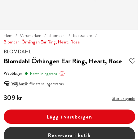
Hem
Varumärken
Blomdahl
Bästsäljare
Blomdahl Örhängen Ear Ring, Heart, Rose
BLOMDAHL
Blomdahl Örhängen Ear Ring, Heart, Rose
Webblager:
Beställningsvara
Välj butik
för att se lagerstatus
Pris
309 kr
:
309 kr
Storleksguide
Lägg i varukorgen
Reservera i butik