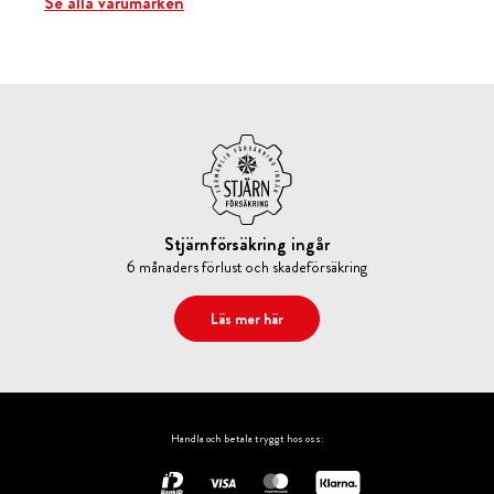
Se alla varumärken
Stjärnförsäkring ingår
6 månaders förlust och skadeförsäkring
Läs mer här
Handla och betala tryggt hos oss: