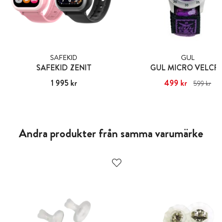
SAFEKID
GUL
SAFEKID ZENIT
GUL MICRO VELCR
Pris
1 995 kr
:
1 995 kr
Nuvarande pris
499 kr
:
499 kr
Ti
599 kr
pris
:
599 kr
Andra produkter från samma varumärke