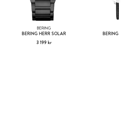
BERING
BER
BERING HERR SOLAR
BERING HER
Pris
3 199 kr
:
3 199 kr
Pris
1 39
:
1