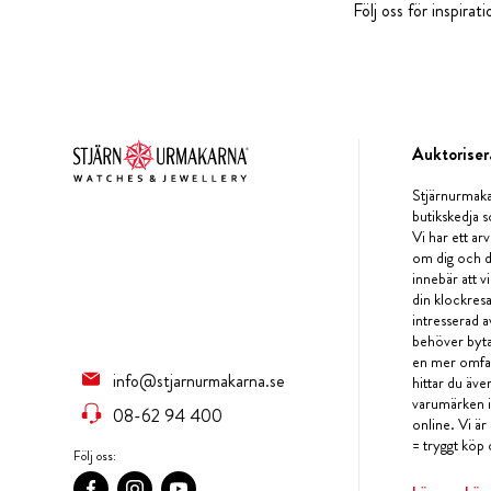
Följ oss för inspira
Auktoriser
Stjärnurmaka
butikskedja s
Vi har ett arv
om dig och d
innebär att v
din klockres
intresserad a
behöver byta 
en mer omfat
info@stjarnurmakarna.se
hittar du äv
varumärken i 
08-62 94 400
online. Vi är
= tryggt köp 
Följ oss: