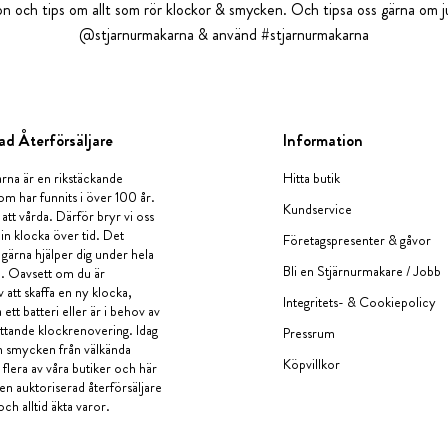
tion och tips om allt som rör klockor & smycken. Och tipsa oss gärna om ju
@stjarnurmakarna & använd #stjarnurmakarna
ad Återförsäljare
Information
rna är en rikstäckande
Hitta butik
om har funnits i över 100 år.
Kundservice
 att vårda. Därför bryr vi oss
in klocka över tid. Det
Företagspresenter & gåvor
i gärna hjälper dig under hela
Bli en Stjärnurmakare / Jobb
a. Oavsett om du är
v att skaffa en ny klocka,
Integritets- & Cookiepolicy
ett batteri eller är i behov av
tande klockrenovering. Idag
Pressrum
en smycken från välkända
Köpvillkor
flera av våra butiker och här
 en auktoriserad återförsäljare
och alltid äkta varor.