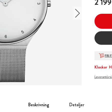
2 199
FRI 
Klockor
H
Leverantörs
Beskrivning
Detaljer