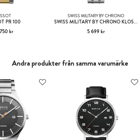
ISSOT
SWISS MILITARY BY CHRONO
OT PR 100
SWISS MILITARY BY CHRONO KLOSTERS
750 kr
:
4 750 kr
Pris
5 699 kr
:
5 699 kr
Andra produkter från samma varumärke