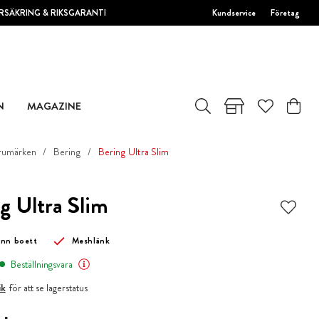
RSÄKRING & RIKSGARANTI
Kundservice
Företag
N
MAGAZINE
rumärken
Bering
Bering Ultra Slim
g Ultra Slim
unn boett
Meshlänk
Beställningsvara
ik
för att se lagerstatus
 kr