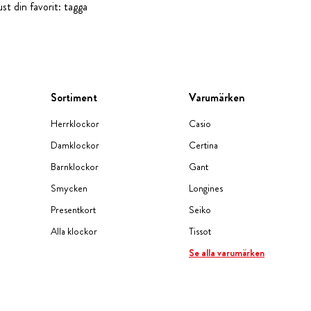
st din favorit: tagga
Sortiment
Varumärken
Herrklockor
Casio
Damklockor
Certina
Barnklockor
Gant
Smycken
Longines
Presentkort
Seiko
Alla klockor
Tissot
Se alla varumärken