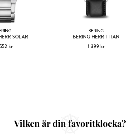
ERING
BERING
HERR SOLAR
BERING HERR TITAN
552 kr
:
2 552 kr
Pris
1 399 kr
:
1 399 kr
Vilken är din favoritklocka?