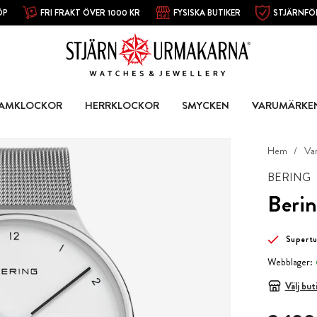
ÖP
FRI FRAKT ÖVER 1000 KR
FYSISKA BUTIKER
STJÄRNFÖ
AMKLOCKOR
HERRKLOCKOR
SMYCKEN
VARUMÄRKE
Hem
Va
BERING
Berin
Supert
Webblager:
Välj but
Pris
:
2 199