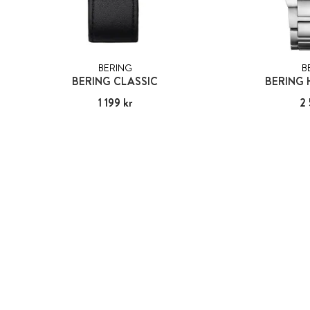
BERING
B
BERING CLASSIC
BERING 
Pris
1 199 kr
:
1 199 kr
Pris
2 