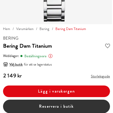
Hem
Varumärken
Bering
Bering Dam Titanium
BERING
Bering Dam Titanium
Webblager:
Beställningsvara
Välj butik
för att se lagerstatus
Pris
2 149 kr
:
2 149 kr
Storleksguide
Lägg i varukorgen
Reservera i butik