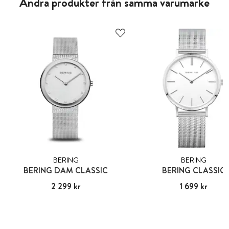
Andra produkter från samma varumärke
BERING
BERING
BERING DAM CLASSIC
BERING CLASSIC
Pris
2 299 kr
:
2 299 kr
Pris
1 699 kr
:
1 699 kr