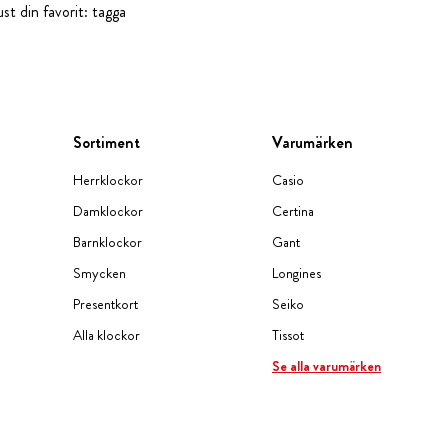
st din favorit: tagga
Sortiment
Varumärken
Herrklockor
Casio
Damklockor
Certina
Barnklockor
Gant
Smycken
Longines
Presentkort
Seiko
Alla klockor
Tissot
Se alla varumärken