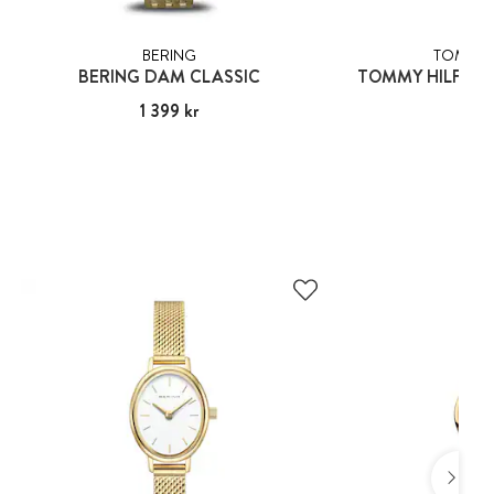
BERING
TOMMY H
BERING DAM CLASSIC
TOMMY HILFIGE
Pris
1 399 kr
:
1 399 kr
Pris
1 79
:
1