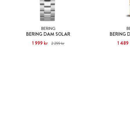
BERING
B
BERING DAM SOLAR
BERING 
Nuvarande pris
1 999 kr
:
1 999 kr
Tidigare pris
:
Nuvarande pris
1 489 
:
2 299 kr
2 299 kr
1 