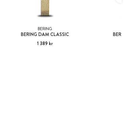
BERING
BER
BERING DAM CLASSIC
BERING 
Pris
1 389 kr
:
1 389 kr
Pris
1 49
:
1