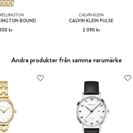
 WELLINGTON
CALVIN KLEIN
LINGTON BOUND
CALVIN KLEIN PULSE
200 kr
2 200 kr
Pris
2 090 kr
:
2 090 kr
Andra produkter från samma varumärke