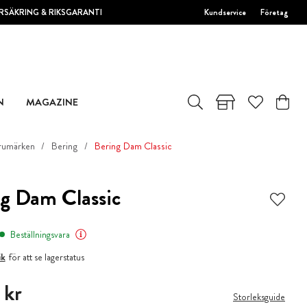
RSÄKRING & RIKSGARANTI
Kundservice
Företag
N
MAGAZINE
rumärken
Bering
Bering Dam Classic
g Dam Classic
Beställningsvara
ik
för att se lagerstatus
 kr
 kr
Storleksguide