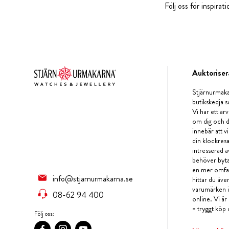
Följ oss för inspira
Auktoriser
Stjärnurmaka
butikskedja s
Vi har ett arv
om dig och d
innebär att v
din klockres
intresserad a
behöver byta 
en mer omfat
info@stjarnurmakarna.se
hittar du äv
varumärken i 
08-62 94 400
online. Vi är
= tryggt köp 
Följ oss: