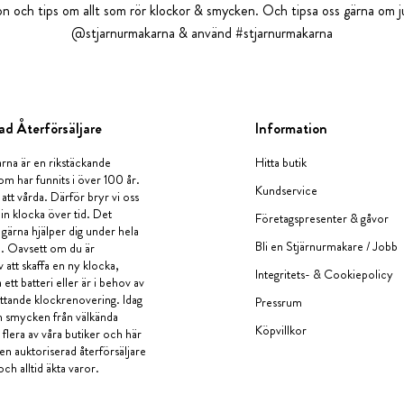
tion och tips om allt som rör klockor & smycken. Och tipsa oss gärna om ju
@stjarnurmakarna & använd #stjarnurmakarna
ad Återförsäljare
Information
rna är en rikstäckande
Hitta butik
om har funnits i över 100 år.
Kundservice
 att vårda. Därför bryr vi oss
in klocka över tid. Det
Företagspresenter & gåvor
i gärna hjälper dig under hela
Bli en Stjärnurmakare / Jobb
a. Oavsett om du är
v att skaffa en ny klocka,
Integritets- & Cookiepolicy
ett batteri eller är i behov av
tande klockrenovering. Idag
Pressrum
en smycken från välkända
Köpvillkor
flera av våra butiker och här
 en auktoriserad återförsäljare
och alltid äkta varor.