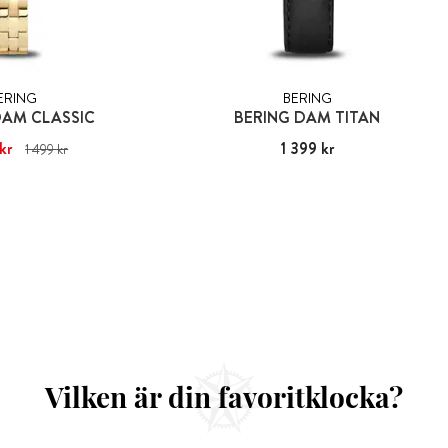
ERING
BERING
DAM CLASSIC
BERING DAM TITAN
kr
1 489 kr
Tidigare pris
:
Pris
1 399 kr
:
1 399 kr
1 499 kr
499 kr
Vilken är din favoritklocka?