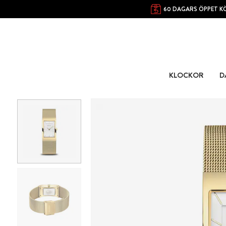
60 DAGARS ÖPPET K
KLOCKOR
D