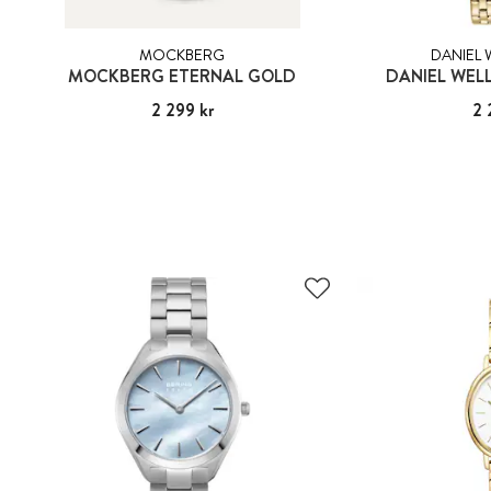
MOCKBERG
DANIEL
MOCKBERG ETERNAL GOLD
DANIEL WEL
Pris
2 299 kr
:
2 299 kr
Pris
2 
: