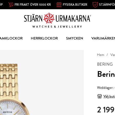
ÖP
FRI FRAKT ÖVER 1000 KR
FYSISKA BUTIKER
STJÄRNFÖ
AMKLOCKOR
HERRKLOCKOR
SMYCKEN
VARUMÄRKE
Hem
Va
BERING
Berin
Webblager:
Välj but
Pris
:
2 199
2 199