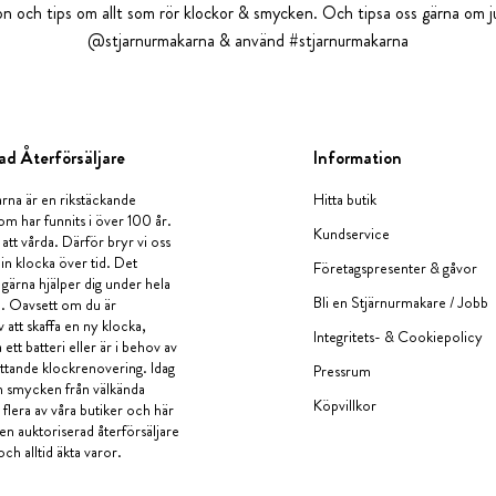
tion och tips om allt som rör klockor & smycken. Och tipsa oss gärna om ju
@stjarnurmakarna & använd #stjarnurmakarna
ad Återförsäljare
Information
rna är en rikstäckande
Hitta butik
om har funnits i över 100 år.
Kundservice
 att vårda. Därför bryr vi oss
in klocka över tid. Det
Företagspresenter & gåvor
i gärna hjälper dig under hela
Bli en Stjärnurmakare / Jobb
a. Oavsett om du är
v att skaffa en ny klocka,
Integritets- & Cookiepolicy
ett batteri eller är i behov av
tande klockrenovering. Idag
Pressrum
en smycken från välkända
Köpvillkor
flera av våra butiker och här
 en auktoriserad återförsäljare
och alltid äkta varor.