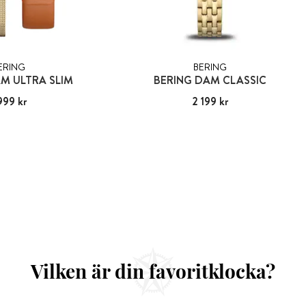
ERING
BERING
M ULTRA SLIM
BERING DAM CLASSIC
999 kr
:
1 999 kr
Pris
2 199 kr
:
2 199 kr
Vilken är din favoritklocka?