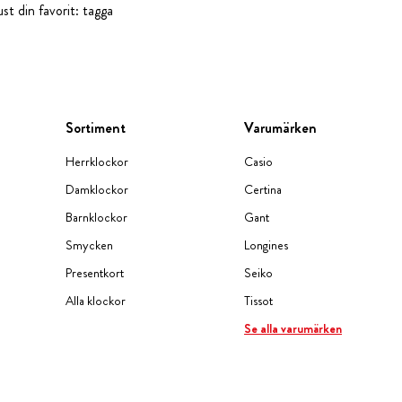
st din favorit: tagga
Sortiment
Varumärken
Herrklockor
Casio
Damklockor
Certina
Barnklockor
Gant
Smycken
Longines
Presentkort
Seiko
Alla klockor
Tissot
Se alla varumärken