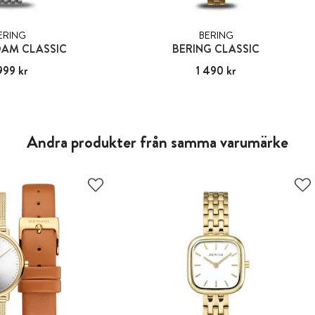
ERING
BERING
DAM CLASSIC
BERING CLASSIC
999 kr
:
1 999 kr
Pris
1 490 kr
:
1 490 kr
Andra produkter från samma varumärke