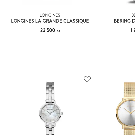
LONGINES
B
LONGINES LA GRANDE CLASSIQUE
BERING 
Pris
23 500 kr
:
23 500 kr
Pris
1 