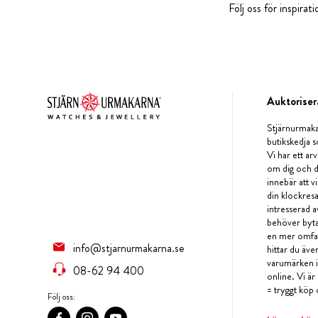
Följ oss för inspira
Auktoriser
Stjärnurmaka
butikskedja s
Vi har ett arv
om dig och d
innebär att v
din klockres
intresserad a
behöver byta 
en mer omfat
info@stjarnurmakarna.se
hittar du äv
varumärken i 
08-62 94 400
online. Vi är
= tryggt köp 
Följ oss: