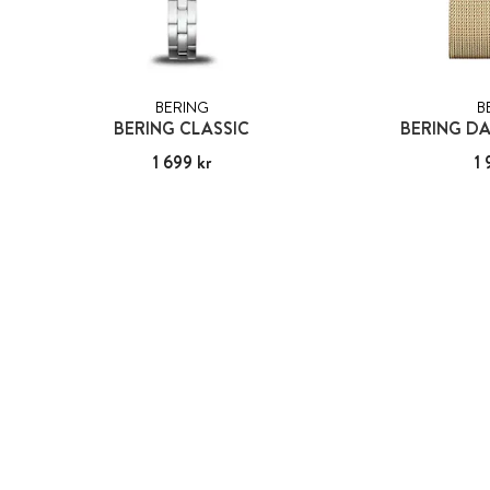
BERING
B
BERING CLASSIC
BERING DA
Pris
1 699 kr
:
1 699 kr
Pris
1 