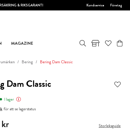
RSÄKRING & RIKSGARANTI
Kundservice
Företag
N
MAGAZINE
rumärken
Bering
Bering Dam Classic
g Dam Classic
I lager
ik
för att se lagerstatus
 kr
 kr
Storleksguide