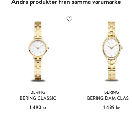
Andra produkter från samma varumärke
BERING
BERING
BERING CLASSIC
BERING DAM CLASS
Pris
1 490 kr
:
1 490 kr
Pris
1 489 kr
:
1 489 kr