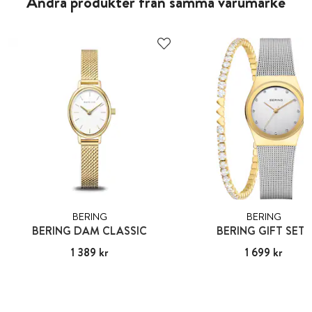
Andra produkter från samma varumärke
BERING
BERING
BERING DAM CLASSIC
BERING GIFT SETS
Pris
1 389 kr
:
1 389 kr
Pris
1 699 kr
:
1 699 kr