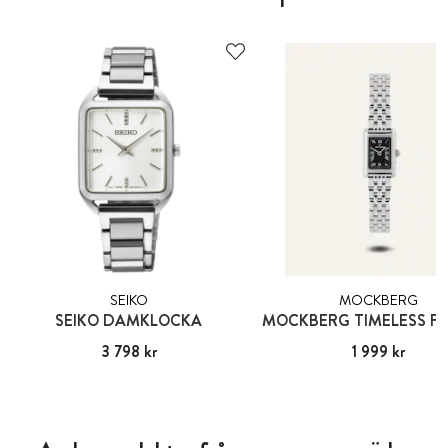
SEIKO
MOCKBERG
SEIKO DAMKLOCKA
Pris
3 798 kr
:
3 798 kr
Pris
1 999 kr
:
1 999 kr