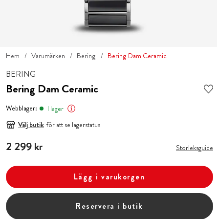
Hem
Varumärken
Bering
Bering Dam Ceramic
BERING
Bering Dam Ceramic
Webblager:
I lager
Välj butik
för att se lagerstatus
Pris
2 299 kr
:
2 299 kr
Storleksguide
Lägg i varukorgen
Reservera i butik