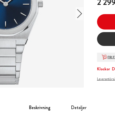
2 299
FRI 
Klockor
D
Leverantörs
Beskrivning
Detaljer