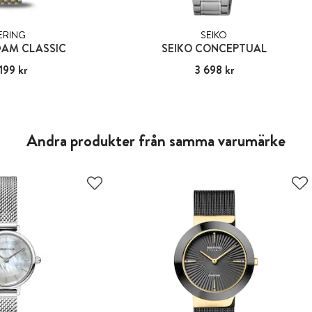
ERING
SEIKO
DAM CLASSIC
SEIKO CONCEPTUAL
199 kr
:
2 199 kr
Pris
3 698 kr
:
3 698 kr
Andra produkter från samma varumärke