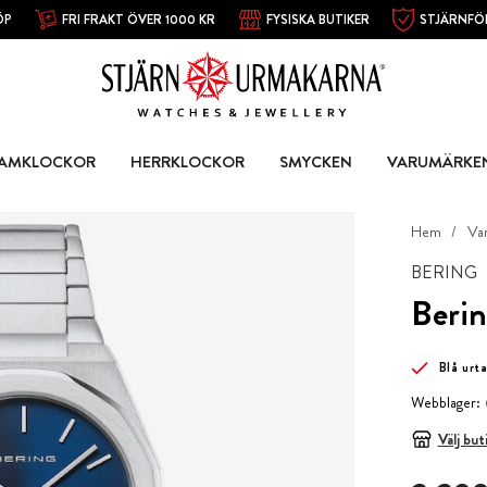
ÖP
FRI FRAKT ÖVER 1000 KR
FYSISKA BUTIKER
STJÄRNFÖ
AMKLOCKOR
HERRKLOCKOR
SMYCKEN
VARUMÄRKE
Hem
Va
BERING
Berin
Blå urta
Webblager:
Välj but
Pris
:
2 299