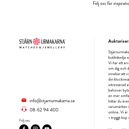
Följ oss för inspira
Auktoriser
Stjärnurmaka
butikskedja s
Vi har ett arv
om dig och d
innebär att v
din klockres
intresserad a
behöver byta 
en mer omfat
info@stjarnurmakarna.se
hittar du äv
varumärken i 
08-62 94 400
online. Vi är
= tryggt köp 
Följ oss: