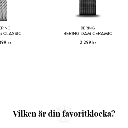
ERING
BERING
G CLASSIC
BERING DAM CERAMIC
399 kr
:
1 399 kr
Pris
2 299 kr
:
2 299 kr
Vilken är din favoritklocka?