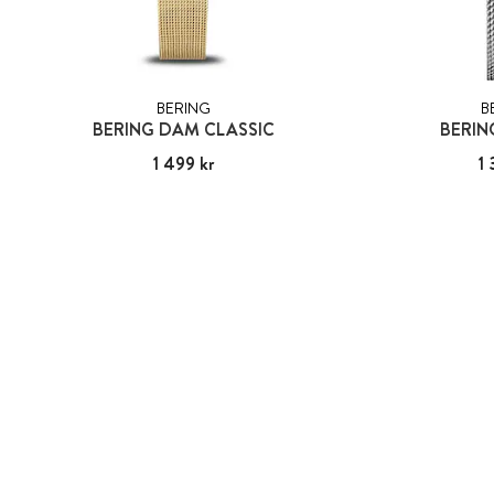
BERING
B
BERING DAM CLASSIC
BERIN
Pris
1 499 kr
:
1 499 kr
Pris
1 