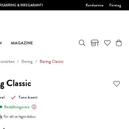
RSÄKRING & RIKSGARANTI
Kundservice
Företag
N
MAGAZINE
rumärken
Bering
Bering Classic
g Classic
val
Tunn boett
Beställningsvara
ik
för att se lagerstatus
 kr