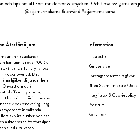
tion och tips om allt som rör klockor & smycken. Och tipsa oss gärna om ju
@stjarnurmakarna & använd #stjarnurmakarna
ad Återförsäljare
Information
rna är en rikstäckande
Hitta butik
om har funnits i över 100 år.
Kundservice
 att vårda. Därför bryr vi oss
in klocka över tid. Det
Företagspresenter & gåvor
i gärna hjälper dig under hela
Bli en Stjärnurmakare / Jobb
a. Oavsett om du är
v att skaffa en ny klocka,
Integritets- & Cookiepolicy
ett batteri eller är i behov av
tande klockrenovering. Idag
Pressrum
en smycken från välkända
Köpvillkor
flera av våra butiker och här
 en auktoriserad återförsäljare
och alltid äkta varor.