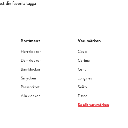
st din favorit: tagga
Sortiment
Varumärken
Herrklockor
Casio
Damklockor
Certina
Barnklockor
Gant
Smycken
Longines
Presentkort
Seiko
Alla klockor
Tissot
Se alla varumärken