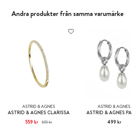
Andra produkter från samma varumärke
ASTRID & AGNES
ASTRID & AGNES
ASTRID & AGNES CLARISSA
ASTRID & AGNES PA
Nuvarande pris
559 kr
:
559 kr
Tidigare
Pris
499 kr
:
499 kr
639 kr
pris
:
639 kr