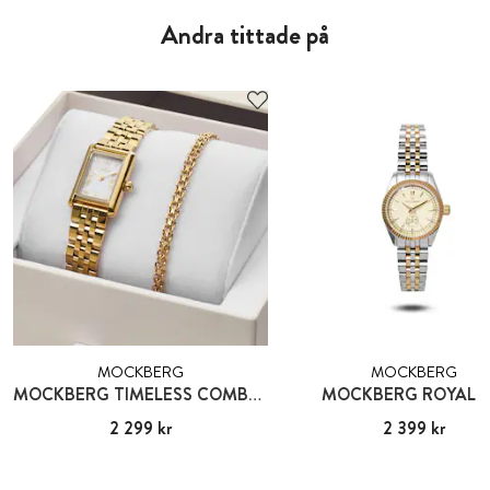
Andra tittade på
MOCKBERG
MOCKBERG
MOCKBERG TIMELESS COMBO GOLD
MOCKBERG ROYAL B
Pris
2 299 kr
:
2 299 kr
Pris
2 399 kr
:
2 399 kr