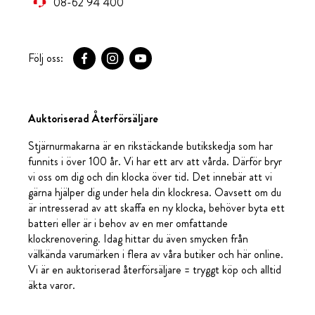
08-62 94 400
Följ oss:
Auktoriserad Återförsäljare
Stjärnurmakarna är en rikstäckande butikskedja som har
funnits i över 100 år. Vi har ett arv att vårda. Därför bryr
vi oss om dig och din klocka över tid. Det innebär att vi
gärna hjälper dig under hela din klockresa. Oavsett om du
är intresserad av att skaffa en ny klocka, behöver byta ett
batteri eller är i behov av en mer omfattande
klockrenovering. Idag hittar du även smycken från
välkända varumärken i flera av våra butiker och här online.
Vi är en auktoriserad återförsäljare = tryggt köp och alltid
äkta varor.