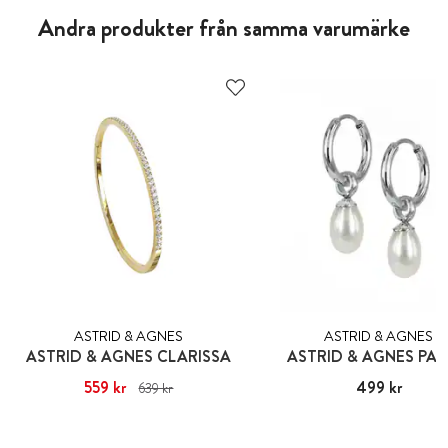
Andra produkter från samma varumärke
ASTRID & AGNES
ASTRID & AGNES
ASTRID & AGNES CLARISSA
ASTRID & AGNES PA
Nuvarande pris
559 kr
:
559 kr
Tidigare
Pris
499 kr
:
499 kr
639 kr
pris
:
639 kr