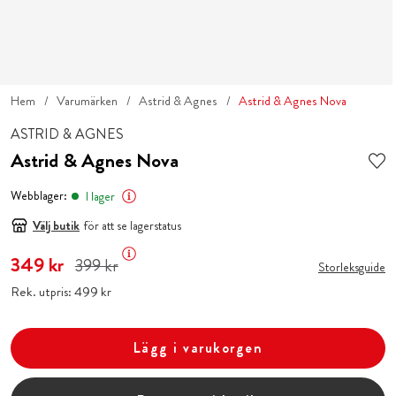
Hem
Varumärken
Astrid & Agnes
Astrid & Agnes Nova
ASTRID & AGNES
Astrid & Agnes Nova
Webblager:
I lager
Välj butik
för att se lagerstatus
Nuvarande pris
349 kr
:
349 kr
Tidigare pris
:
399 kr
399 kr
Storleksguide
Rek. utpris:
Pris
499 kr
:
499 kr
Lägg i varukorgen