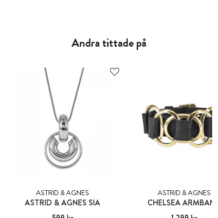
Andra tittade på
ASTRID & AGNES
ASTRID & AGNES
ASTRID & AGNES SIA
CHELSEA ARMBAN
Pris
599 kr
:
599 kr
Pris
1 299 kr
:
1 299 kr