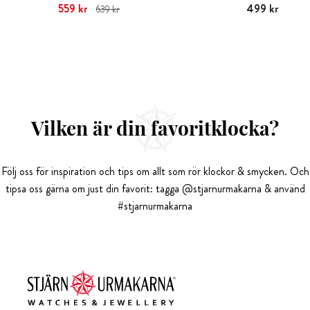
Nuvarande pris
559 kr
:
559 kr
Tidigare
Pris
499 kr
:
499 kr
639 kr
pris
:
639 kr
Vilken är din favoritklocka?
Följ oss för inspiration och tips om allt som rör klockor & smycken. Och
tipsa oss gärna om just din favorit: tagga @stjarnurmakarna & använd
#stjarnurmakarna