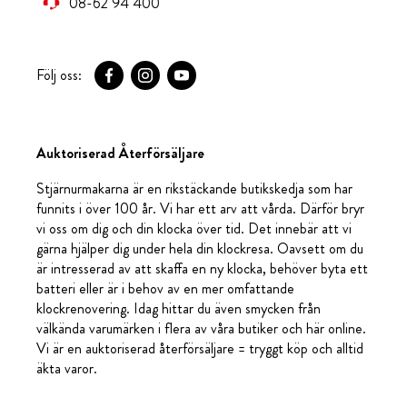
08-62 94 400
Följ oss:
Auktoriserad Återförsäljare
Stjärnurmakarna är en rikstäckande butikskedja som har
funnits i över 100 år. Vi har ett arv att vårda. Därför bryr
vi oss om dig och din klocka över tid. Det innebär att vi
gärna hjälper dig under hela din klockresa. Oavsett om du
är intresserad av att skaffa en ny klocka, behöver byta ett
batteri eller är i behov av en mer omfattande
klockrenovering. Idag hittar du även smycken från
välkända varumärken i flera av våra butiker och här online.
Vi är en auktoriserad återförsäljare = tryggt köp och alltid
äkta varor.