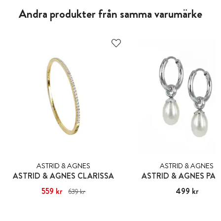
Andra produkter från samma varumärke
ASTRID & AGNES
ASTRID & AGNES
ASTRID & AGNES CLARISSA
ASTRID & AGNES PA
Nuvarande pris
559 kr
:
559 kr
Tidigare
Pris
499 kr
:
499 kr
639 kr
pris
:
639 kr