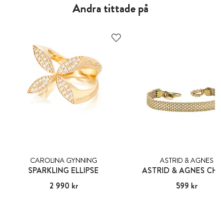
Andra tittade på
CAROLINA GYNNING
ASTRID & AGNES
SPARKLING ELLIPSE
ASTRID & AGNES CH
Pris
2 990 kr
:
2 990 kr
Pris
599 kr
:
599 kr