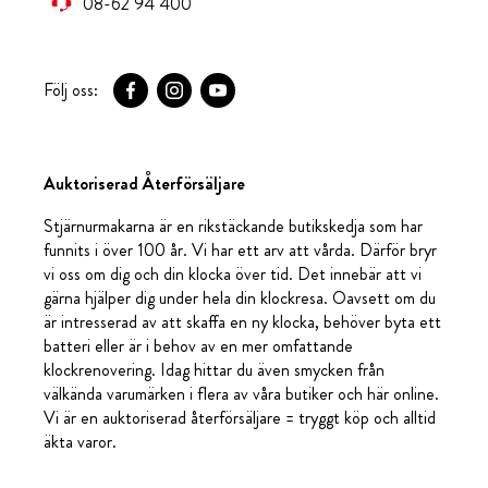
08-62 94 400
Följ oss:
Auktoriserad Återförsäljare
Stjärnurmakarna är en rikstäckande butikskedja som har
funnits i över 100 år. Vi har ett arv att vårda. Därför bryr
vi oss om dig och din klocka över tid. Det innebär att vi
gärna hjälper dig under hela din klockresa. Oavsett om du
är intresserad av att skaffa en ny klocka, behöver byta ett
batteri eller är i behov av en mer omfattande
klockrenovering. Idag hittar du även smycken från
välkända varumärken i flera av våra butiker och här online.
Vi är en auktoriserad återförsäljare = tryggt köp och alltid
äkta varor.