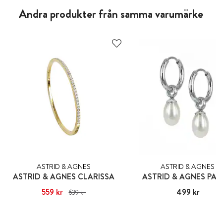
Andra produkter från samma varumärke
ASTRID & AGNES
ASTRID & AGNES
ASTRID & AGNES CLARISSA
ASTRID & AGNES PA
Nuvarande pris
559 kr
:
559 kr
Tidigare
Pris
499 kr
:
499 kr
639 kr
pris
:
639 kr