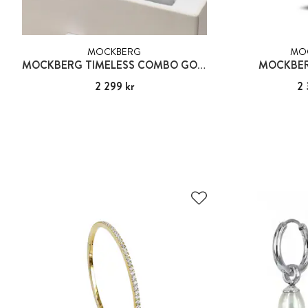
MOCKBERG
MO
MOCKBERG TIMELESS COMBO GOLD
MOCKBER
Pris
2 299 kr
:
2 299 kr
Pris
2 