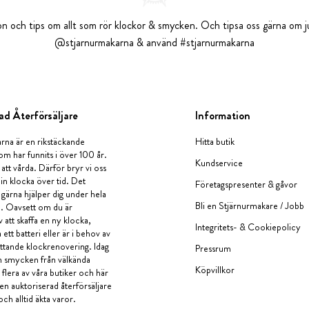
tion och tips om allt som rör klockor & smycken. Och tipsa oss gärna om ju
@stjarnurmakarna & använd #stjarnurmakarna
ad Återförsäljare
Information
rna är en rikstäckande
Hitta butik
om har funnits i över 100 år.
Kundservice
 att vårda. Därför bryr vi oss
in klocka över tid. Det
Företagspresenter & gåvor
i gärna hjälper dig under hela
Bli en Stjärnurmakare / Jobb
a. Oavsett om du är
v att skaffa en ny klocka,
Integritets- & Cookiepolicy
ett batteri eller är i behov av
tande klockrenovering. Idag
Pressrum
en smycken från välkända
Köpvillkor
flera av våra butiker och här
 en auktoriserad återförsäljare
och alltid äkta varor.