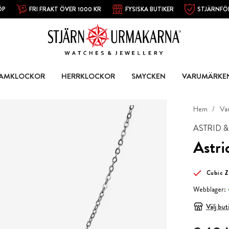
ÖP
FRI FRAKT ÖVER 1000 KR
FYSISKA BUTIKER
STJÄRNFÖ
AMKLOCKOR
HERRKLOCKOR
SMYCKEN
VARUMÄRKE
Hem
Va
ASTRID 
Astri
Cubic Z
Webblager:
Välj but
Pris
:
349 