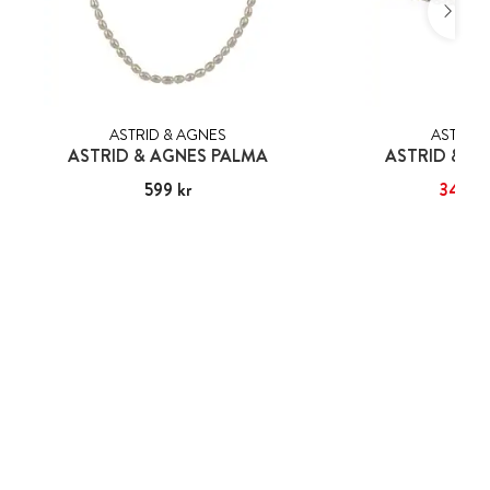
ASTRID & AGNES
ASTRID 
ASTRID & AGNES PALMA
ASTRID & A
Pris
599 kr
:
599 kr
Nuvarande pris
349 kr
:
3
39