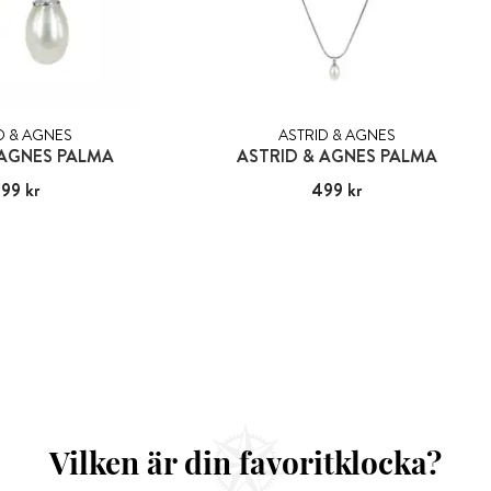
D & AGNES
ASTRID & AGNES
 AGNES PALMA
ASTRID & AGNES PALMA
99 kr
:
499 kr
Pris
499 kr
:
499 kr
Vilken är din favoritklocka?