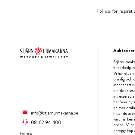
Följ oss för inspira
Auktoriser
Stjärnurmaka
butikskedja s
Vi har ett arv
om dig och d
innebär att v
din klockres
intresserad a
behöver byta 
en mer omfat
info@stjarnurmakarna.se
hittar du äv
varumärken i 
08-62 94 400
online. Vi är
= tryggt köp 
Följ oss: