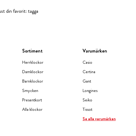
st din favorit: tagga
Sortiment
Varumärken
Herrklockor
Casio
Damklockor
Certina
Barnklockor
Gant
Smycken
Longines
Presentkort
Seiko
Alla klockor
Tissot
Se alla varumärken