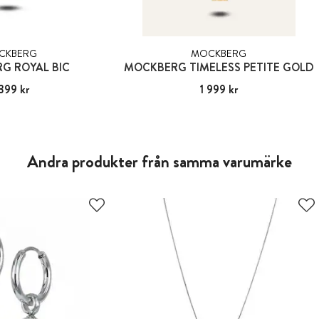
CKBERG
MOCKBERG
G ROYAL BIC
MOCKBERG TIMELESS PETITE GOLD
399 kr
:
2 399 kr
Pris
1 999 kr
:
1 999 kr
Andra produkter från samma varumärke