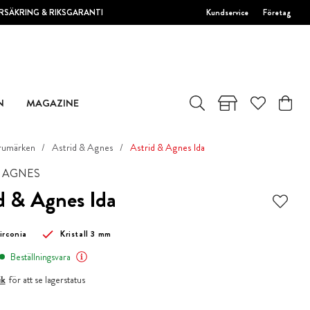
RSÄKRING & RIKSGARANTI
Kundservice
Företag
N
MAGAZINE
rumärken
Astrid & Agnes
Astrid & Agnes Ida
& AGNES
d & Agnes Ida
irconia
Kristall 3 mm
Beställningsvara
ik
för att se lagerstatus
kr