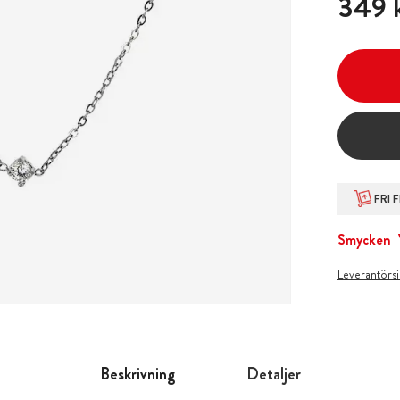
349 
FRI 
Smycken
Leverantörs
Beskrivning
Detaljer