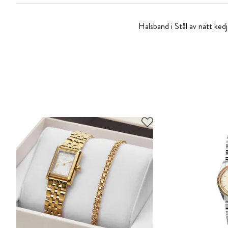
Halsband i Stål av nätt kedja