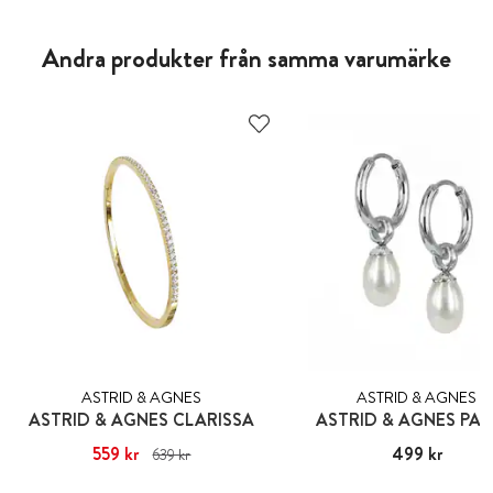
Andra produkter från samma varumärke
ASTRID & AGNES
ASTRID & AGNES
ASTRID & AGNES CLARISSA
ASTRID & AGNES PA
Nuvarande pris
559 kr
:
559 kr
Tidigare
Pris
499 kr
:
499 kr
639 kr
pris
:
639 kr