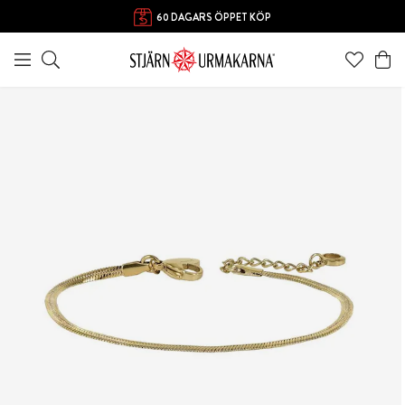
FRI FRAKT ÖVER 1000 KR
60 DAGARS ÖPPET KÖP