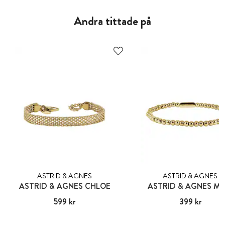
Andra tittade på
ASTRID & AGNES
ASTRID & AGNES
ASTRID & AGNES CHLOE
ASTRID & AGNES MI
Pris
599 kr
:
599 kr
Pris
399 kr
:
399 kr