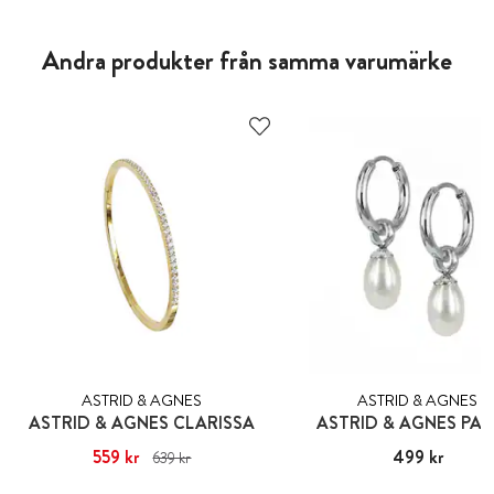
Andra produkter från samma varumärke
ASTRID & AGNES
ASTRID & AGNES
ASTRID & AGNES CLARISSA
ASTRID & AGNES PA
Nuvarande pris
559 kr
:
559 kr
Tidigare
Pris
499 kr
:
499 kr
639 kr
pris
:
639 kr