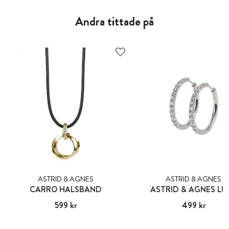
Andra tittade på
ASTRID & AGNES
ASTRID & AGNES
CARRO HALSBAND
ASTRID & AGNES LU
Pris
599 kr
:
599 kr
Pris
499 kr
:
499 kr