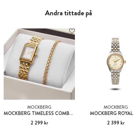
Andra tittade på
MOCKBERG
MOCKBERG
MOCKBERG TIMELESS COMBO GOLD
MOCKBERG ROYAL B
Pris
2 299 kr
:
2 299 kr
Pris
2 399 kr
:
2 399 kr