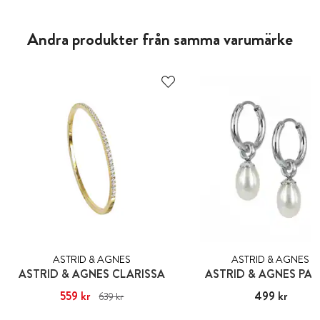
Andra produkter från samma varumärke
ASTRID & AGNES
ASTRID & AGNES
ASTRID & AGNES CLARISSA
ASTRID & AGNES PA
Nuvarande pris
559 kr
:
559 kr
Tidigare
Pris
499 kr
:
499 kr
639 kr
pris
:
639 kr