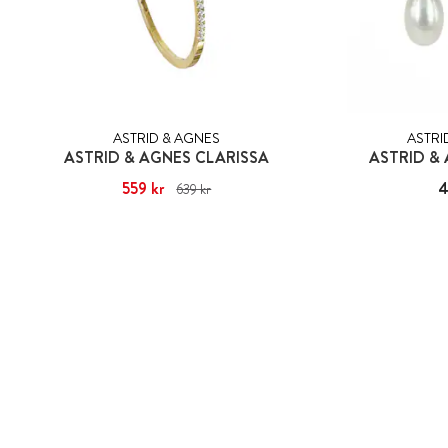
ASTRID & AGNES
ASTRI
ASTRID & AGNES CLARISSA
ASTRID &
Nuvarande pris
559 kr
:
559 kr
Tidigare pris
:
Pris
4
639 kr
639 kr