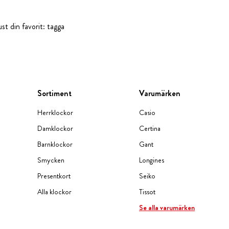
st din favorit: tagga
Sortiment
Varumärken
Herrklockor
Casio
Damklockor
Certina
Barnklockor
Gant
Smycken
Longines
Presentkort
Seiko
Alla klockor
Tissot
Se alla varumärken