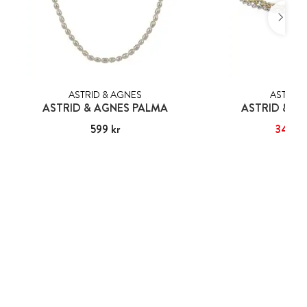
ASTRID & AGNES
ASTRID 
ASTRID & AGNES PALMA
ASTRID & A
Pris
599 kr
:
599 kr
Nuvarande pris
349 kr
:
3
39