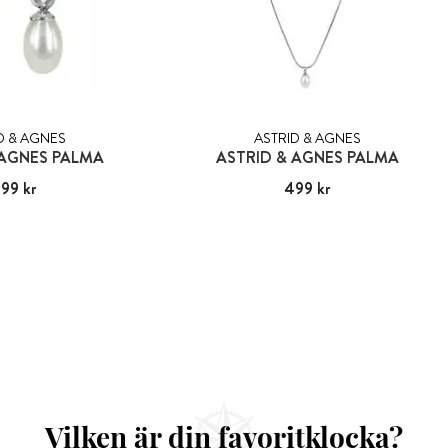
D & AGNES
ASTRID & AGNES
 AGNES PALMA
ASTRID & AGNES PALMA
99 kr
:
499 kr
Pris
499 kr
:
499 kr
Vilken är din favoritklocka?