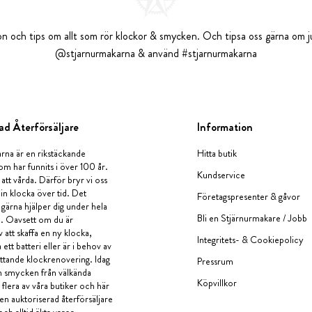
tion och tips om allt som rör klockor & smycken. Och tipsa oss gärna om ju
@stjarnurmakarna & använd #stjarnurmakarna
ad Återförsäljare
Information
rna är en rikstäckande
Hitta butik
om har funnits i över 100 år.
Kundservice
 att vårda. Därför bryr vi oss
in klocka över tid. Det
Företagspresenter & gåvor
i gärna hjälper dig under hela
Bli en Stjärnurmakare / Jobb
a. Oavsett om du är
v att skaffa en ny klocka,
Integritets- & Cookiepolicy
ett batteri eller är i behov av
tande klockrenovering. Idag
Pressrum
en smycken från välkända
Köpvillkor
flera av våra butiker och här
 en auktoriserad återförsäljare