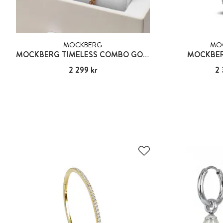
MOCKBERG
MO
MOCKBERG TIMELESS COMBO GOLD
MOCKBER
Pris
2 299 kr
:
2 299 kr
Pris
2 