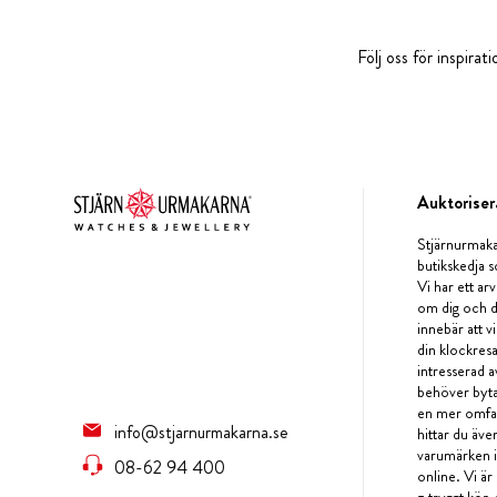
Följ oss för inspira
Auktoriser
Stjärnurmaka
butikskedja s
Vi har ett arv
om dig och d
innebär att v
din klockres
intresserad a
behöver byta 
en mer omfat
info@stjarnurmakarna.se
hittar du äv
varumärken i 
08-62 94 400
online. Vi är