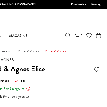
RSÄKRING & RIKSGARANTI
Kundservice
Företag
N
MAGAZINE
rumärken
Astrid & Agnes
Astrid & Agnes Elise
& AGNES
d & Agnes Elise
formade
Stål
Beställningsvara
ik
för att se lagerstatus
kr