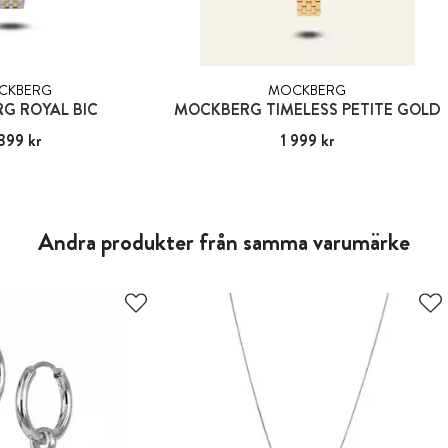
CKBERG
MOCKBERG
G ROYAL BIC
MOCKBERG TIMELESS PETITE GOLD
399 kr
:
2 399 kr
Pris
1 999 kr
:
1 999 kr
Andra produkter från samma varumärke