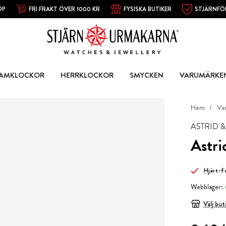
ÖP
FRI FRAKT ÖVER 1000 KR
FYSISKA BUTIKER
STJÄRNFÖ
AMKLOCKOR
HERRKLOCKOR
SMYCKEN
VARUMÄRKE
Hem
Va
ASTRID 
Astri
Hjärt-
Webblager:
Välj but
Pris
:
349 