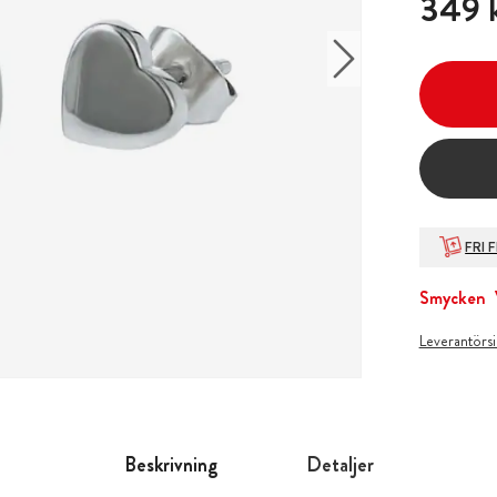
349 
FRI 
Smycken
Leverantörs
Beskrivning
Detaljer