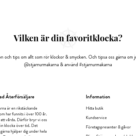
Vilken är din favoritklocka?
tion och tips om allt som rör klockor & smycken. Och tipsa oss gärna om ju
@stjarnurmakarna & använd #stjarnurmakarna
ad Återförsäljare
Information
rna är en rikstäckande
Hitta butik
om har funnits i över 100 år.
Kundservice
 att vårda. Därför bryr vi oss
in klocka över tid. Det
Företagspresenter & gåvor
i gärna hjälper dig under hela