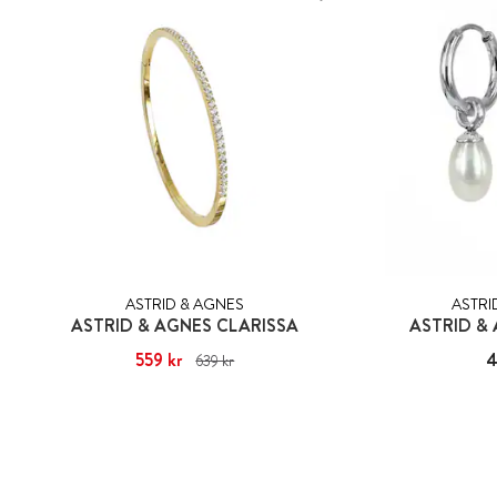
ASTRID & AGNES
ASTRI
ASTRID & AGNES CLARISSA
ASTRID &
Nuvarande pris
559 kr
:
559 kr
Tidigare pris
:
Pris
4
639 kr
639 kr