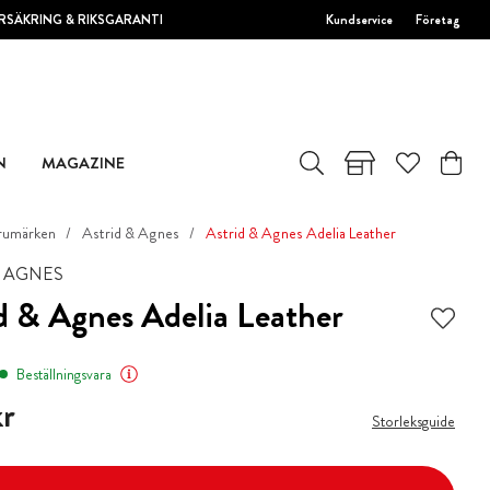
RSÄKRING & RIKSGARANTI
Kundservice
Företag
N
MAGAZINE
rumärken
Astrid & Agnes
Astrid & Agnes Adelia Leather
& AGNES
d & Agnes Adelia Leather
Beställningsvara
r
r
Storleksguide