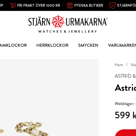
ÖP
FRI FRAKT ÖVER 1000 KR
FYSISKA BUTIKER
STJÄRNFÖ
AMKLOCKOR
HERRKLOCKOR
SMYCKEN
VARUMÄRKE
Hem
Va
ASTRID 
Astri
Webblager:
Pris
:
599 k
599 k