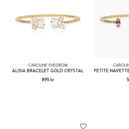
CAROLINE SVEDBOM
CAROLI
ALISIA BRACELET GOLD CRYSTAL
Pris
895 kr
:
895 kr
Pri
5