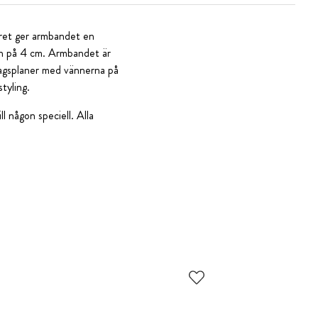
dret ger armbandet en
jan på 4 cm. Armbandet är
ddagsplaner med vännerna på
tyling.
l någon speciell. Alla