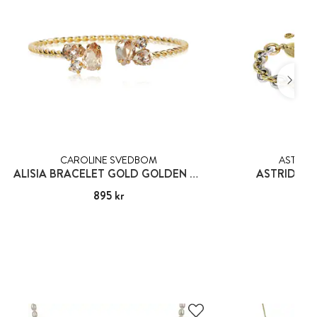
CAROLINE SVEDBOM
ASTRID 
ALISIA BRACELET GOLD GOLDEN COMBO
ASTRID & 
Pris
895 kr
:
895 kr
Pris
599
: