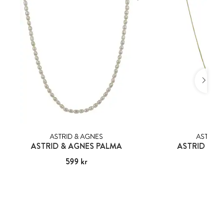
ASTRID & AGNES
ASTRID 
ASTRID & AGNES PALMA
ASTRID & A
Pris
599 kr
:
599 kr
Pris
499
: