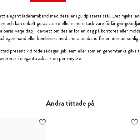
tt elegant läderarmband med detaljer i guldpläterat stål. Det mjuka lä
den och kan enkelt göras större eller mindre tack vare förlängningsked
na bäras varje dag - oavsett om det är för en dag på kontoret eller mi
 på egen hand eller kombinera med andra armband för en mer personlig s
tad present vid födelsedagar, jubileum eller som en genomtänkt gåva til
evereras i eleganta askar - en per smycke.
Andra tittade på