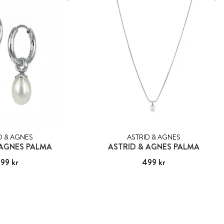
D & AGNES
ASTRID & AGNES
 AGNES PALMA
ASTRID & AGNES PALMA
99 kr
:
499 kr
Pris
499 kr
:
499 kr