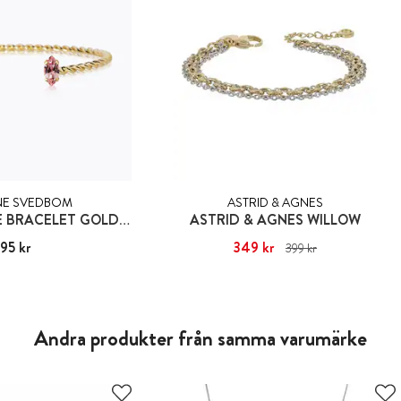
NE SVEDBOM
ASTRID & AGNES
PETITE NAVETTE BRACELET GOLD LIGHT ROSE
ASTRID & AGNES WILLOW
s
95 kr
:
595 kr
Nuvarande pris
349 kr
:
349 kr
Tidigare pris
:
399 kr
399 kr
Andra produkter från samma varumärke