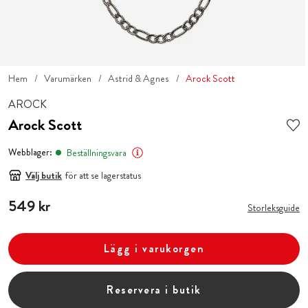
Hem
Varumärken
Astrid & Agnes
Arock Scott
AROCK
Arock Scott
Webblager:
Beställningsvara
Välj butik
för att se lagerstatus
Pris
549 kr
:
549 kr
Storleksguide
Lägg i varukorgen
Reservera i butik