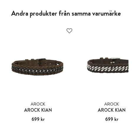
Andra produkter från samma varumärke
AROCK
AROCK
AROCK KIAN
AROCK KIAN
Pris
699 kr
:
699 kr
Pris
699 kr
:
699 kr