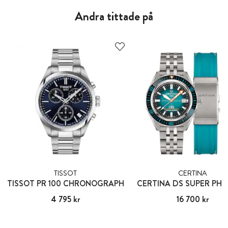
Andra tittade på
TISSOT
CERTINA
TISSOT PR 100 CHRONOGRAPH
CERTINA DS SUPER PH
Pris
4 795 kr
:
4 795 kr
Pris
16 700 kr
:
16 700 kr