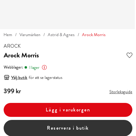
Hem
Varumärken
Astrid & Agnes
Arock Morris
AROCK
Arock Morris
Webblager:
I lager
Välj butik
för att se lagerstatus
Pris
399 kr
:
399 kr
Storleksguide
Lägg i varukorgen
Reservera i butik