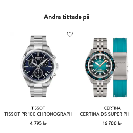
Andra tittade på
TISSOT
CERTINA
TISSOT PR 100 CHRONOGRAPH
CERTINA DS SUPER PH
Pris
4 795 kr
:
4 795 kr
Pris
16 700 kr
:
16 700 kr