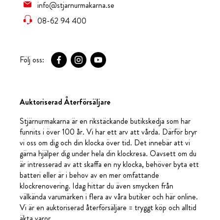
info@stjarnurmakarna.se
08-62 94 400
Följ oss:
Auktoriserad Återförsäljare
Stjärnurmakarna är en rikstäckande butikskedja som har
funnits i över 100 år. Vi har ett arv att vårda. Därför bryr
vi oss om dig och din klocka över tid. Det innebär att vi
gärna hjälper dig under hela din klockresa. Oavsett om du
är intresserad av att skaffa en ny klocka, behöver byta ett
batteri eller är i behov av en mer omfattande
klockrenovering. Idag hittar du även smycken från
välkända varumärken i flera av våra butiker och här online.
Vi är en auktoriserad återförsäljare = tryggt köp och alltid
äkta varor.