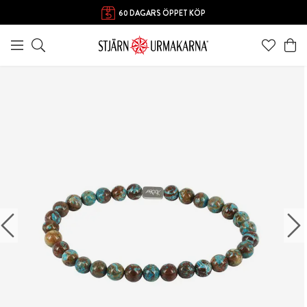
FRI FRAKT ÖVER 1000 KR
60 DAGARS ÖPPET KÖP