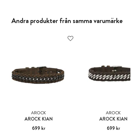
Andra produkter från samma varumärke
AROCK
AROCK
AROCK KIAN
AROCK KIAN
Pris
699 kr
:
699 kr
Pris
699 kr
:
699 kr