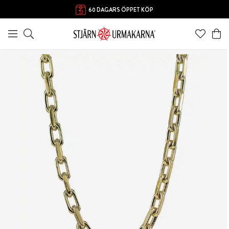
FRI FRAKT ÖVER 1000 KR
60 DAGARS ÖPPET KÖP