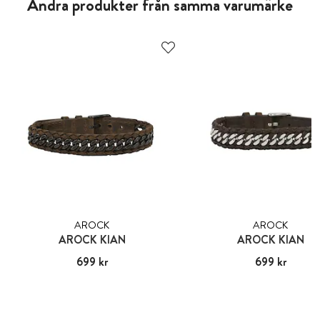
Andra produkter från samma varumärke
AROCK
AROCK
AROCK KIAN
AROCK KIAN
Pris
699 kr
:
699 kr
Pris
699 kr
:
699 kr