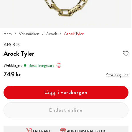
Hem
Varumärken
Arock
Arock Tyler
AROCK
Arock Tyler
Webblager:
Beställningsvara
Pris
749 kr
:
749 kr
Storleksguide
Lägg i varukorgen
Endast online
FRI FRAKT
AUKTORISERAD BUTIK