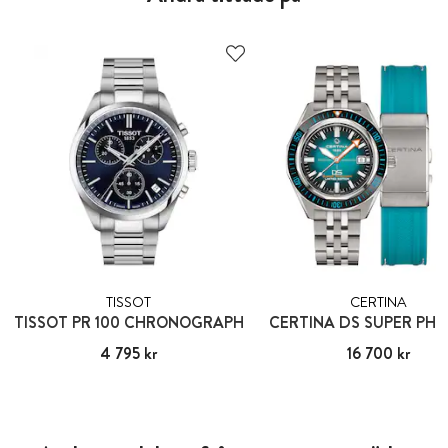
TISSOT
CERTINA
TISSOT PR 100 CHRONOGRAPH
CERTINA DS SUPER PH
Pris
4 795 kr
:
4 795 kr
Pris
16 700 kr
:
16 700 kr