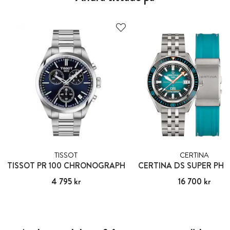
TISSOT
CERTINA
TISSOT PR 100 CHRONOGRAPH
CERTINA DS SUPER PH
Pris
4 795 kr
:
4 795 kr
Pris
16 700 kr
:
16 700 kr