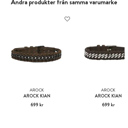
Andra produkter från samma varumärke
AROCK
AROCK
AROCK KIAN
AROCK KIAN
Pris
699 kr
:
699 kr
Pris
699 kr
:
699 kr