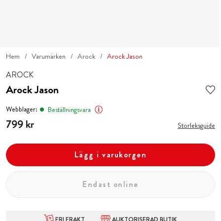
Hem
Varumärken
Arock
Arock Jason
AROCK
Arock Jason
Webblager:
Beställningsvara
Pris
799 kr
:
799 kr
Storleksguide
Lägg i varukorgen
Endast online
FRI FRAKT
AUKTORISERAD BUTIK