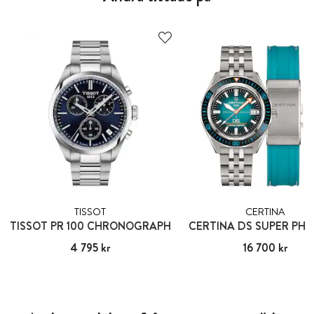
TISSOT
CERTINA
TISSOT PR 100 CHRONOGRAPH
CERTINA DS SUPER PH
Pris
4 795 kr
:
4 795 kr
Pris
16 700 kr
:
16 700 kr