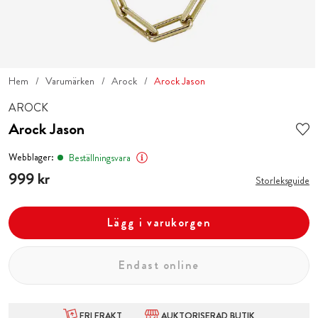
Hem
Varumärken
Arock
Arock Jason
AROCK
Arock Jason
Webblager:
Beställningsvara
Pris
999 kr
:
999 kr
Storleksguide
Lägg i varukorgen
Endast online
FRI FRAKT
AUKTORISERAD BUTIK