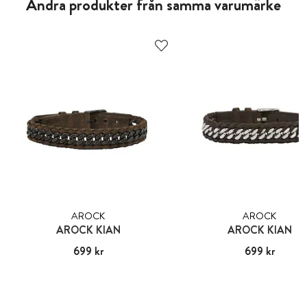
Andra produkter från samma varumärke
AROCK
AROCK
AROCK KIAN
AROCK KIAN
Pris
699 kr
:
699 kr
Pris
699 kr
:
699 kr