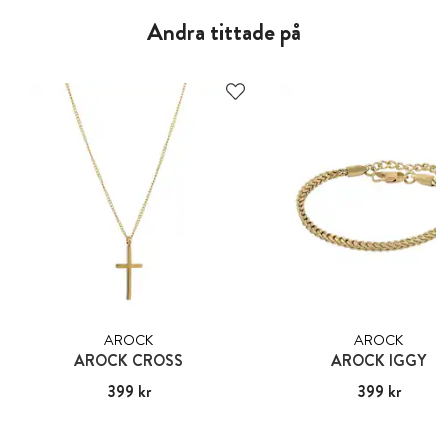
Andra tittade på
AROCK
AROCK
AROCK CROSS
AROCK IGGY
Pris
399 kr
:
399 kr
Pris
399 kr
:
399 kr