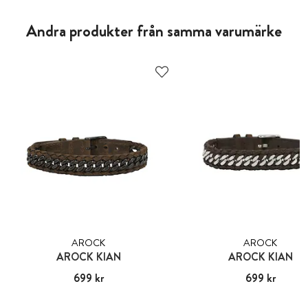
Andra produkter från samma varumärke
AROCK
AROCK
AROCK KIAN
AROCK KIAN
Pris
699 kr
:
699 kr
Pris
699 kr
:
699 kr