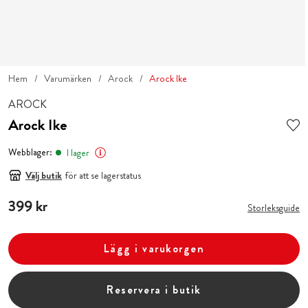
Hem
Varumärken
Arock
Arock Ike
AROCK
Arock Ike
Webblager:
I lager
Välj butik
för att se lagerstatus
Pris
399 kr
:
399 kr
Storleksguide
Lägg i varukorgen
Reservera i butik