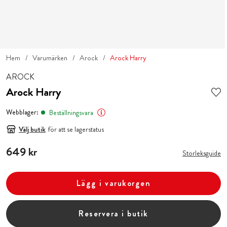
Hem
Varumärken
Arock
Arock Harry
AROCK
Arock Harry
Webblager:
Beställningsvara
Välj butik
för att se lagerstatus
Pris
649 kr
:
649 kr
Storleksguide
Lägg i varukorgen
Reservera i butik