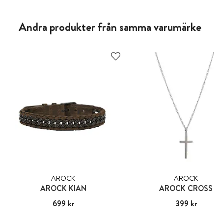
Andra produkter från samma varumärke
AROCK
AROCK
AROCK KIAN
AROCK CROSS
Pris
699 kr
:
699 kr
Pris
399 kr
:
399 kr