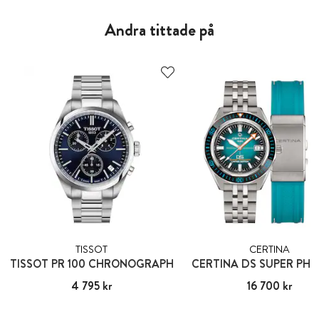
Andra tittade på
TISSOT
CERTINA
TISSOT PR 100 CHRONOGRAPH
CERTINA DS SUPER PH
Pris
4 795 kr
:
4 795 kr
Pris
16 700 kr
:
16 700 kr