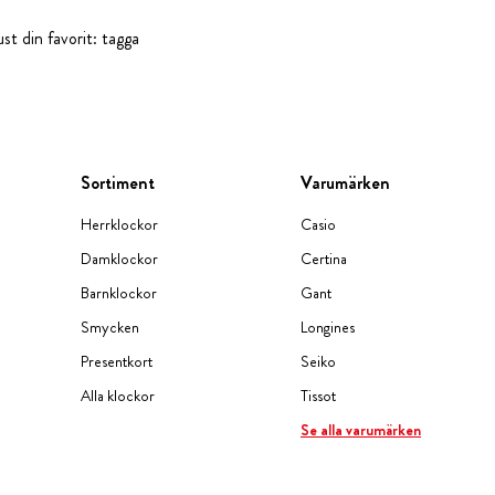
st din favorit: tagga
Sortiment
Varumärken
Herrklockor
Casio
Damklockor
Certina
Barnklockor
Gant
Smycken
Longines
Presentkort
Seiko
Alla klockor
Tissot
Se alla varumärken