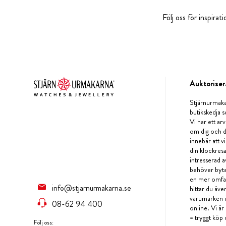
Följ oss för inspira
Auktoriser
Stjärnurmaka
butikskedja s
Vi har ett arv
om dig och d
innebär att v
din klockres
intresserad a
behöver byta 
en mer omfat
info@stjarnurmakarna.se
hittar du äv
varumärken i 
08-62 94 400
online. Vi är
= tryggt köp 
Följ oss: