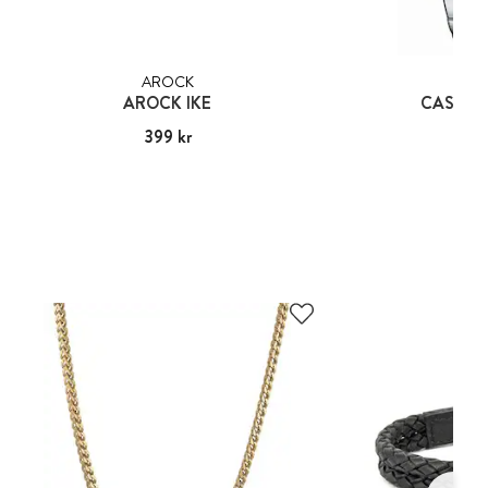
AROCK
CA
AROCK IKE
CASIO T
Pris
399 kr
:
399 kr
Pris
899
: