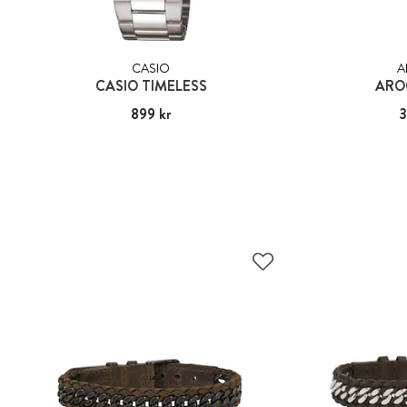
CASIO
A
CASIO TIMELESS
ARO
Pris
899 kr
:
899 kr
Pris
3