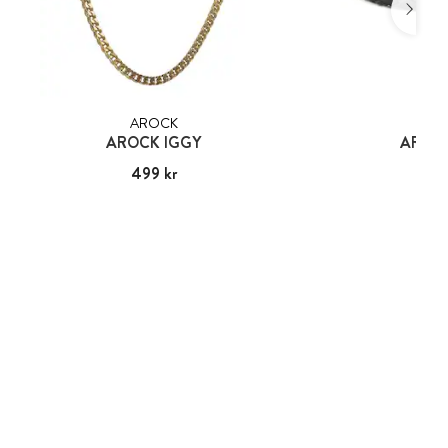
AROCK
AR
AROCK IGGY
AROCK
Pris
499 kr
:
499 kr
Pris
549
: