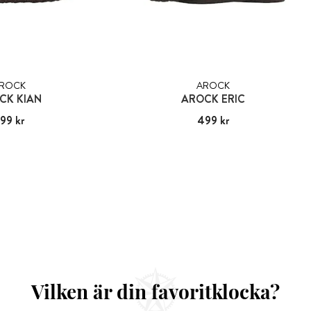
ROCK
AROCK
CK KIAN
AROCK ERIC
99 kr
:
699 kr
Pris
499 kr
:
499 kr
Vilken är din favoritklocka?