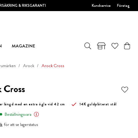
RSÄKRING & RIKSGARANTI
Kundservice
Företag
N
MAGAZINE
rumärken
Arock
Arock Cross
 Cross
ar längd med en extra ögla vid 42 cm
14K guldpläterat stål
Beställningsvara
ik
för att se lagerstatus
r