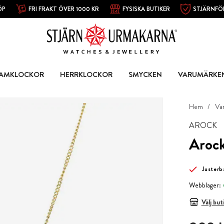
ÖP
FRI FRAKT ÖVER 1000 KR
FYSISKA BUTIKER
STJÄRNFÖ
AMKLOCKOR
HERRKLOCKOR
SMYCKEN
VARUMÄRKE
Hem
Va
AROCK
Arock
Justerb
Webblager:
Välj but
Pris
:
399 k