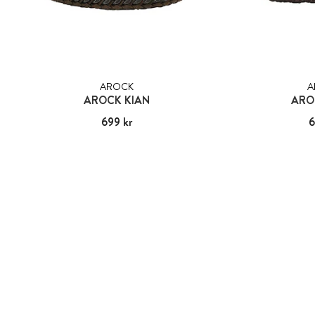
AROCK
A
AROCK KIAN
ARO
Pris
699 kr
:
699 kr
Pris
6