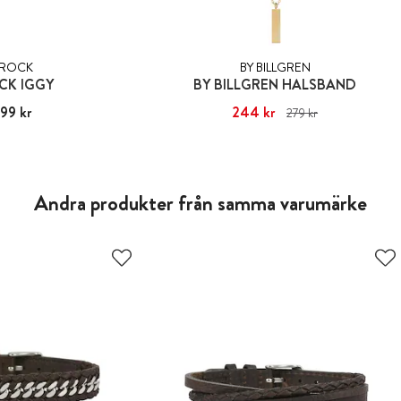
ROCK
BY BILLGREN
CK IGGY
BY BILLGREN HALSBAND
99 kr
:
399 kr
Nuvarande pris
244 kr
:
244 kr
Tidigare pris
:
279 kr
279 kr
Andra produkter från samma varumärke