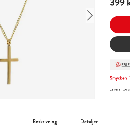
399 
FRI 
Smycken
Leverantörs
Beskrivning
Detaljer