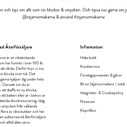
tion och tips om allt som rör klockor & smycken. Och tipsa oss gärna om ju
@stjarnurmakarna & använd #stjarnurmakarna
ad Återförsäljare
Information
rna är en rikstäckande
Hitta butik
om har funnits i över 100 år.
Kundservice
 att vårda. Därför bryr vi oss
in klocka över tid. Det
Företagspresenter & gåvor
i gärna hjälper dig under hela
Bli en Stjärnurmakare / Jobb
a. Oavsett om du är
v att skaffa en ny klocka,
Integritets- & Cookiepolicy
ett batteri eller är i behov av
tande klockrenovering. Idag
Pressrum
en smycken från välkända
Köpvillkor
flera av våra butiker och här
 en auktoriserad återförsäljare
och alltid äkta varor.