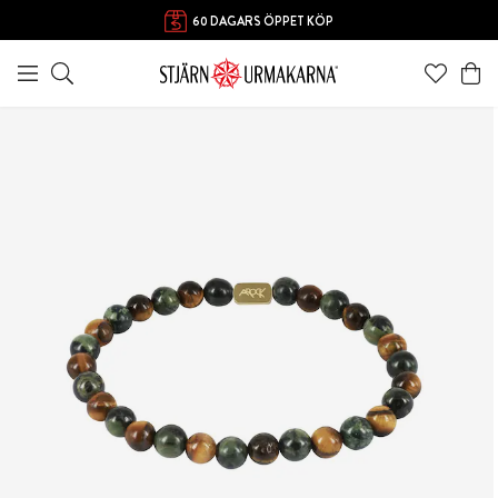
FRI FRAKT ÖVER 1000 KR
60 DAGARS ÖPPET KÖP