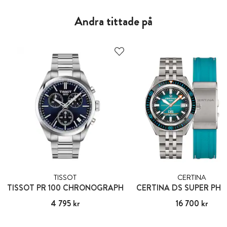
Andra tittade på
TISSOT
CERTINA
TISSOT PR 100 CHRONOGRAPH
CERTINA DS SUPER PH
Pris
4 795 kr
:
4 795 kr
Pris
16 700 kr
:
16 700 kr