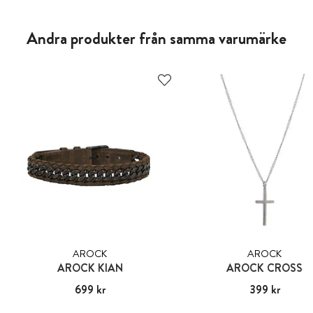
Andra produkter från samma varumärke
AROCK
AROCK
AROCK KIAN
AROCK CROSS
Pris
699 kr
:
699 kr
Pris
399 kr
:
399 kr