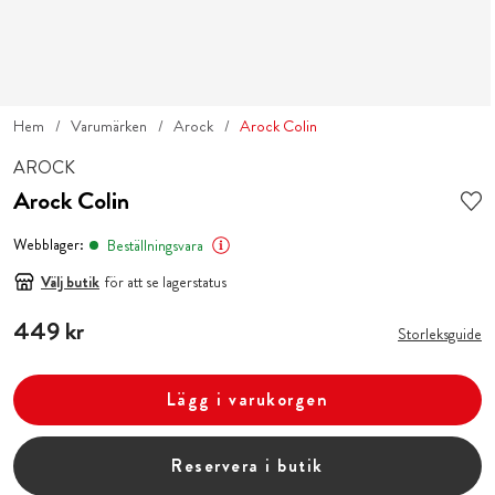
Hem
Varumärken
Arock
Arock Colin
AROCK
Arock Colin
Webblager:
Beställningsvara
Välj butik
för att se lagerstatus
Pris
449 kr
:
449 kr
Storleksguide
Lägg i varukorgen
Reservera i butik