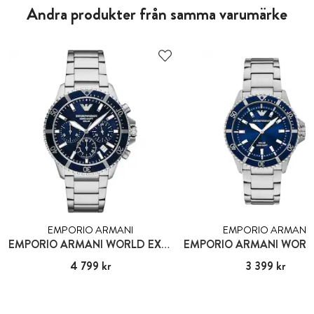
Andra produkter från samma varumärke
EMPORIO ARMANI
EMPORIO ARMANI
EMPORIO ARMANI WORLD EXPLORER
Pris
4 799 kr
:
4 799 kr
Pris
3 399 kr
:
3 399 kr