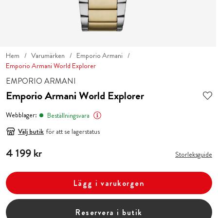
Hem
Varumärken
Emporio Armani
Emporio Armani World Explorer
EMPORIO ARMANI
Emporio Armani World Explorer
Webblager:
Beställningsvara
Välj butik
för att se lagerstatus
Pris
4 199 kr
:
4 199 kr
Storleksguide
Lägg i varukorgen
Reservera i butik