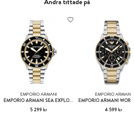
Andra tittade på
EMPORIO ARMANI
EMPORIO ARMANI
EMPORIO ARMANI SEA EXPLORER
Pris
5 299 kr
:
5 299 kr
Pris
4 599 kr
:
4 599 kr