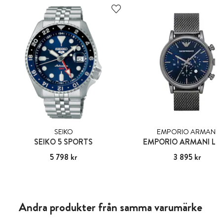
SEIKO
EMPORIO ARMANI
SEIKO 5 SPORTS
EMPORIO ARMANI LU
Pris
5 798 kr
:
5 798 kr
Pris
3 895 kr
:
3 895 kr
Andra produkter från samma varumärke