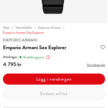
Hem
Varumärken
Emporio Armani
Emporio Armani Sea Explorer
EMPORIO ARMANI
Emporio Armani Sea Explorer
Webblager:
Beställningsvara
Pris
4 795 kr
:
4 795 kr
Storleksguide
Lägg i varukorgen
Endast online