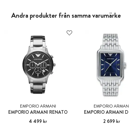
Andra produkter från samma varumärke
EMPORIO ARMANI
EMPORIO ARMANI
EMPORIO ARMANI RENATO
EMPORIO ARMANI DI
Pris
4 499 kr
:
4 499 kr
Pris
2 699 kr
:
2 699 kr