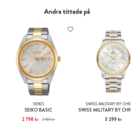
Andra tittade på
SEIKO
SWISS MILITARY BY CH
SEIKO BASIC
Nuvarande pris
2 798 kr
:
2 798 kr
Tidigare
Pris
3 299 kr
:
3 299 kr
3 198 kr
pris
:
3 198 kr