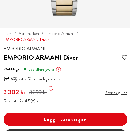
Hem
Varumärken
Emporio Armani
EMPORIO ARMANI Diver
EMPORIO ARMANI
EMPORIO ARMANI Diver
Webblager:
Beställningsvara
Välj butik
för att se lagerstatus
Nuvarande pris
3 302 kr
:
3 302 kr
Tidigare pris
:
3 399 kr
3 399 kr
Storleksguide
Rek. utpris:
Pris
4 599 kr
:
4 599 kr
Lägg i varukorgen