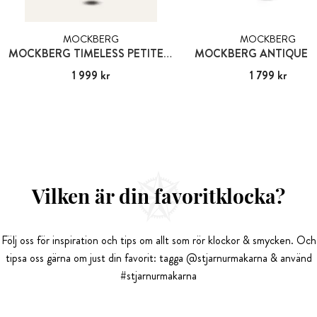
MOCKBERG
MOCKBERG
MOCKBERG TIMELESS PETITE SILVER
MOCKBERG ANTIQUE 
Pris
1 999 kr
:
1 999 kr
Pris
1 799 kr
:
1 799 kr
Vilken är din favoritklocka?
Följ oss för inspiration och tips om allt som rör klockor & smycken. Och
tipsa oss gärna om just din favorit: tagga @stjarnurmakarna & använd
#stjarnurmakarna