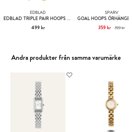
EDBLAD
SPARV
EDBLAD TRIPLE PAIR HOOPS GOLD
Pris
499 kr
:
499 kr
Nuvarande pris
359 kr
:
359 kr
Tid
399 kr
pris
:
399 kr
Andra produkter från samma varumärke