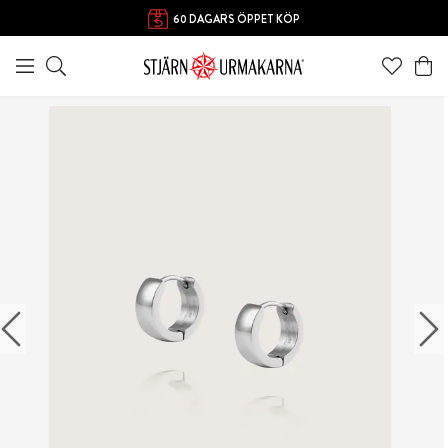
FRI FRAKT ÖVER 1000 KR
60 DAGARS ÖPPET KÖP