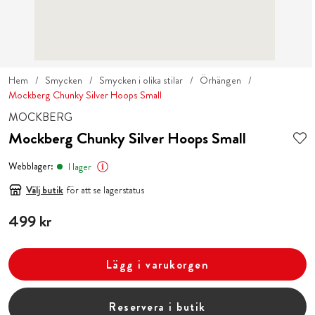
Hem
Smycken
Smycken i olika stilar
Örhängen
Mockberg Chunky Silver Hoops Small
MOCKBERG
Mockberg Chunky Silver Hoops Small
Webblager:
I lager
Välj butik
för att se lagerstatus
Pris
499 kr
:
499 kr
Lägg i varukorgen
Reservera i butik