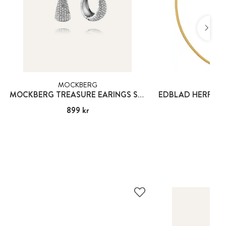
MOCKBERG
EDB
MOCKBERG TREASURE EARINGS SILVER
Pris
899 kr
:
899 kr
Pris
449
: