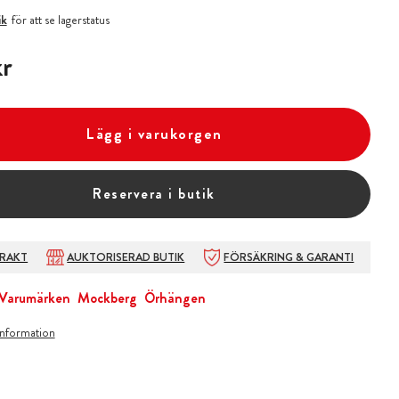
ik
för att se lagerstatus
r
r
Lägg i varukorgen
Reservera i butik
FRAKT
AUKTORISERAD BUTIK
FÖRSÄKRING & GARANTI
Varumärken
Mockberg
Örhängen
information