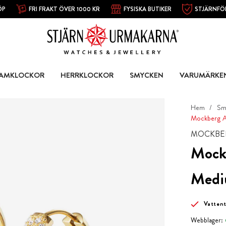
ÖP
FRI FRAKT ÖVER 1000 KR
FYSISKA BUTIKER
STJÄRNFÖ
AMKLOCKOR
HERRKLOCKOR
SMYCKEN
VARUMÄRKE
Hem
Sm
Mockberg A
MOCKBE
Mock
Med
Vattent
Webblager: