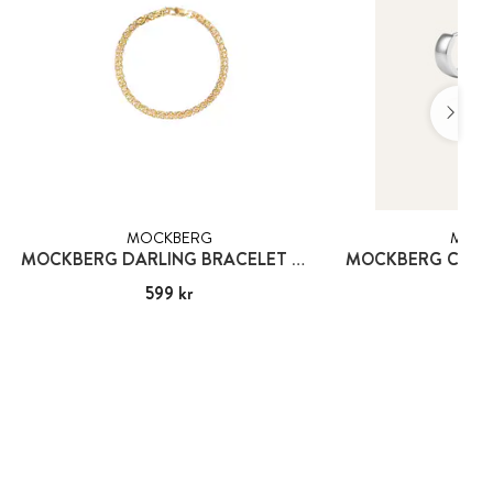
MOCKBERG
MOCK
MOCKBERG DARLING BRACELET GOLD
Pris
599 kr
:
599 kr
Pris
499
: