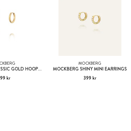
CKBERG
MOCKBERG
MOCKBERG CLASSIC GOLD HOOPS MEDIUM
MOCKBERG SHINY MINI EARRINGS
99 kr
:
399 kr
Pris
399 kr
:
399 kr