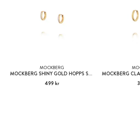
MOCKBERG
MO
MOCKBERG SHINY GOLD HOPPS SMALL
Pris
499 kr
:
499 kr
Pris
3