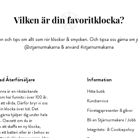
Vilken är din favoritklocka?
tion och tips om allt som rör klockor & smycken. Och tipsa oss gärna om ju
@stjarnurmakarna & använd #stjarnurmakarna
ad Återförsäljare
Information
rna är en rikstäckande
Hitta butik
om har funnits i över 100 år.
Kundservice
 att vårda. Därför bryr vi oss
in klocka över tid. Det
Företagspresenter & gåvor
i gärna hjälper dig under hela
Bli en Stjärnurmakare / Jobb
a. Oavsett om du är
v att skaffa en ny klocka,
Integritets- & Cookiepolicy
ett batteri eller är i behov av