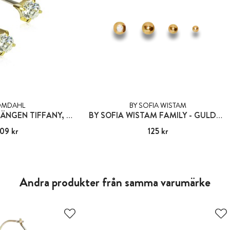
OMDAHL
BY SOFIA WISTAM
BLOMDAHL ÖRHÄNGEN TIFFANY, CZ WHITE
BY SOFIA WISTAM FAMILY - GULDKULA 3:A GENERATIONEN
09 kr
:
309 kr
Pris
125 kr
:
125 kr
Andra produkter från samma varumärke