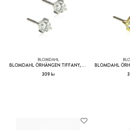
BLOMDAHL
BL
BLOMDAHL ÖRHÄNGEN TIFFANY, CZ WHITE
Pris
309 kr
:
309 kr
Pris
3