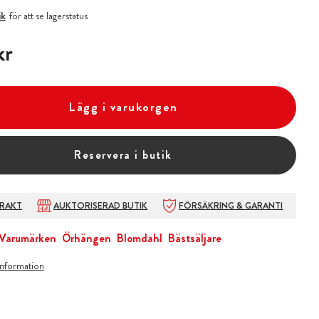
ik
för att se lagerstatus
kr
kr
Lägg i varukorgen
Reservera i butik
FRAKT
AUKTORISERAD BUTIK
FÖRSÄKRING & GARANTI
Varumärken
Örhängen
Blomdahl
Bästsäljare
information