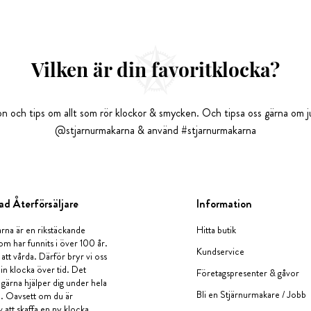
Vilken är din favoritklocka?
tion och tips om allt som rör klockor & smycken. Och tipsa oss gärna om ju
@stjarnurmakarna & använd #stjarnurmakarna
ad Återförsäljare
Information
rna är en rikstäckande
Hitta butik
om har funnits i över 100 år.
Kundservice
 att vårda. Därför bryr vi oss
in klocka över tid. Det
Företagspresenter & gåvor
i gärna hjälper dig under hela
Bli en Stjärnurmakare / Jobb
a. Oavsett om du är
v att skaffa en ny klocka,