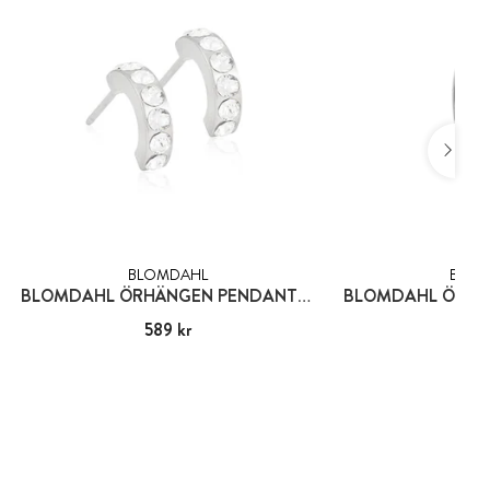
BLOMDAHL
BLOM
BLOMDAHL ÖRHÄNGEN PENDANT BRILLIANCE CURVED, CRYSTAL
Pris
589 kr
:
589 kr
Pris
255
: