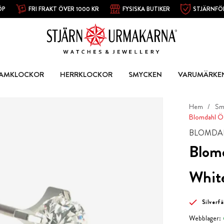
ÖP
FRI FRAKT ÖVER 1000 KR
FYSISKA BUTIKER
STJÄRNFÖ
AMKLOCKOR
HERRKLOCKOR
SMYCKEN
VARUMÄRKE
Hem
Sm
Blomdahl Ör
BLOMDA
Blomd
Whit
Silverf
Webblager: