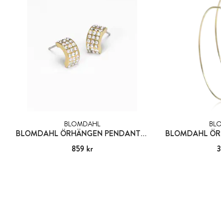
BLOMDAHL
BL
BLOMDAHL ÖRHÄNGEN PENDANT GRAND BRILLIANCE CURVED 10 MM, CRYSTAL
BLOMDAHL ÖR
Pris
859 kr
:
859 kr
Pris
3