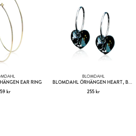
OMDAHL
BLOMDAHL
HÄNGEN EAR RING
BLOMDAHL ÖRHÄNGEN HEART, BLACK DIAMOND
59 kr
:
359 kr
Pris
255 kr
:
255 kr