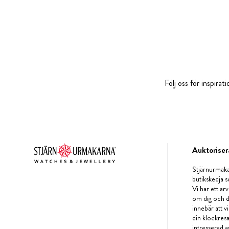
Följ oss för inspira
Auktoriser
Stjärnurmaka
butikskedja s
Vi har ett arv
om dig och d
innebär att v
din klockres
intresserad a