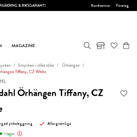
RSÄKRING & RIKSGARANTI
Kundservice
Företag
N
MAGAZINE
ycken
Smycken i olika stilar
Örhängen
hängen Tiffany, CZ White
HL
ahl Örhängen Tiffany, CZ
e
ärgad ytbeläggning
Allergivänliga
I lager