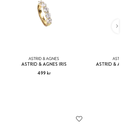
ASTRID & AGNES
ASTRID 
ASTRID & AGNES IRIS
ASTRID & AGNE
Pris
499 kr
:
499 kr
Pris
599
: