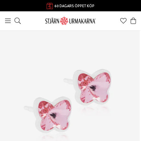
FRI FRAKT ÖVER 1000 KR
60 DAGARS ÖPPET KÖP