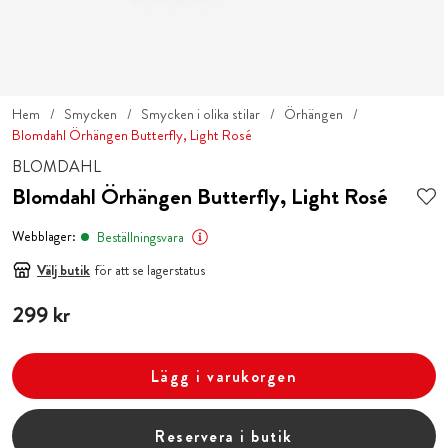
Hem
Smycken
Smycken i olika stilar
Örhängen
Blomdahl Örhängen Butterfly, Light Rosé
BLOMDAHL
Blomdahl Örhängen Butterfly, Light Rosé
Webblager:
Beställningsvara
Välj butik
för att se lagerstatus
Pris
299 kr
:
299 kr
Lägg i varukorgen
Reservera i butik