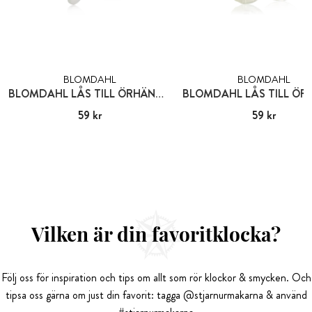
BLOMDAHL
BLOMDAHL
BLOMDAHL LÅS TILL ÖRHÄNGEN PLAST
Pris
59 kr
:
59 kr
Pris
59 kr
:
59 kr
Vilken är din favoritklocka?
Följ oss för inspiration och tips om allt som rör klockor & smycken. Och
tipsa oss gärna om just din favorit: tagga @stjarnurmakarna & använd