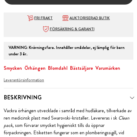
FRI FRAKT
AUKTORISERAD BUTIK
FÖRSÄKRING & GARANTI
VARNING
:
Kvävningsfara. Innehåller smådelar, ej lämplig för barn
under 3 år.
Smycken
Örhängen
Blomdahl
Bästsäljare
Varumärken
Leverantörsinformation
BESKRIVNING
Vackra örhängen utvecklade i samråd med hudläkare, tillverkade av
ren medicinsk plast med Swarovski-kristaller. Levereras i sk
Clean
pack
, som förvarar smycket hygieniskt tills du öppnar
förpackningen. Etiketten fungerar som en plomberingssigill, vid