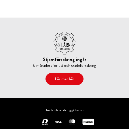
Stjärnförsäkring ingår
6 månaders förlust och skadeförsäkring
Läs mer här
Handla och betala tryggt hos oss: