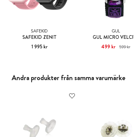
SAFEKID
GUL
SAFEKID ZENIT
GUL MICRO VELCR
Pris
1 995 kr
:
1 995 kr
Nuvarande pris
499 kr
:
499 kr
Ti
599 kr
pris
:
599 kr
Andra produkter från samma varumärke