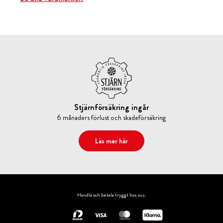
Stjärnförsäkring ingår
6 månaders förlust och skadeförsäkring
Läs mer här
Handla och betala tryggt hos oss: