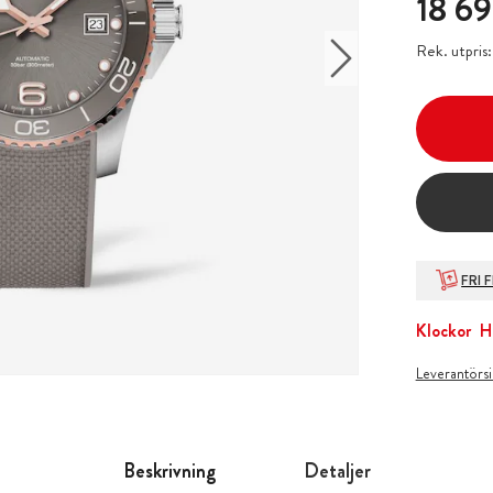
18 69
Rek. utpris
FRI 
Klockor
H
Leverantörs
Beskrivning
Detaljer