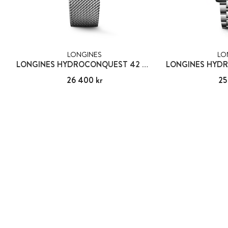
LONGINES
LO
LONGINES HYDROCONQUEST 42 MM
Pris
26 400 kr
:
26 400 kr
Pris
25
: