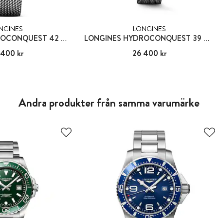
NGINES
LONGINES
LONGINES HYDROCONQUEST 42 MM
LONGINES HYDROCONQUEST 39 MM
 400 kr
26 400 kr
Pris
26 400 kr
:
26 400 kr
Andra produkter från samma varumärke