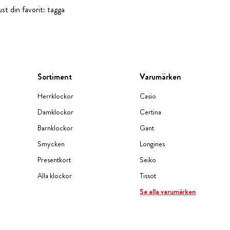
st din favorit: tagga
Sortiment
Varumärken
Herrklockor
Casio
Damklockor
Certina
Barnklockor
Gant
Smycken
Longines
Presentkort
Seiko
Alla klockor
Tissot
Se alla varumärken