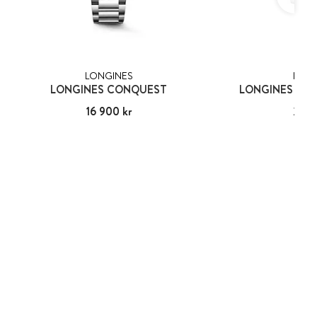
LONGINES
LONG
LONGINES CONQUEST
LONGINES HY
Pris
16 900 kr
:
16 900 kr
Pris
26 7
:
26