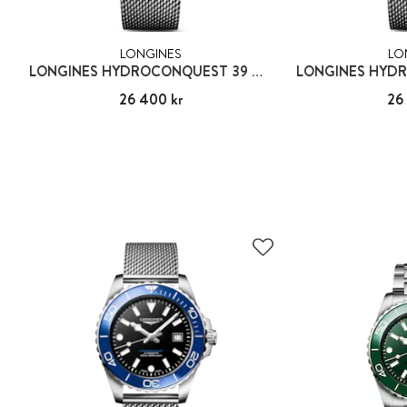
LONGINES
LO
LONGINES HYDROCONQUEST 39 MM
Pris
26 400 kr
:
26 400 kr
Pris
26
: