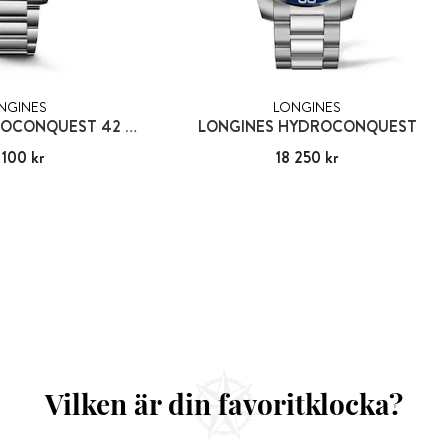
NGINES
LONGINES
LONGINES HYDROCONQUEST 42 MM
LONGINES HYDROCONQUEST
 100 kr
25 100 kr
Pris
18 250 kr
:
18 250 kr
Vilken är din favoritklocka?