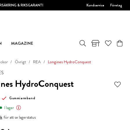
RSÄKRING & RIKSGARANTI
Kundservice
Företag
N
MAGAZINE
ockor
Övrigt
REA
Longines HydroConquest
ES
ines HydroConquest
Gummiarmband
I lager
ik
för att se lagerstatus
0 kr