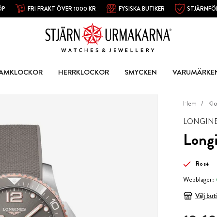
ÖP
FRI FRAKT ÖVER 1000 KR
FYSISKA BUTIKER
STJÄRNFÖ
AMKLOCKOR
HERRKLOCKOR
SMYCKEN
VARUMÄRKE
Hem
Kl
LONGIN
Long
Rosé
Webblager:
Välj but
Pris
:
18 69