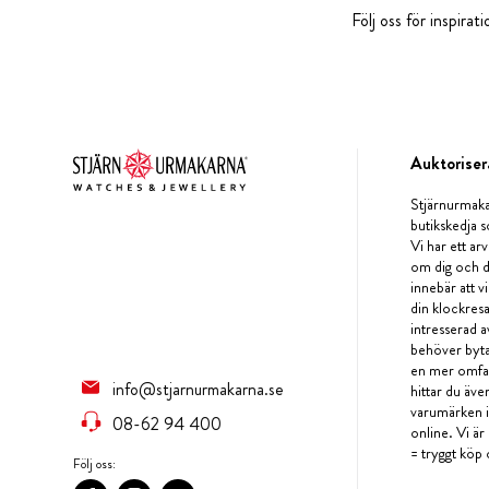
Följ oss för inspira
Auktoriser
Stjärnurmaka
butikskedja s
Vi har ett arv
om dig och d
innebär att v
din klockres
intresserad a
behöver byta 
en mer omfat
info@stjarnurmakarna.se
hittar du äv
varumärken i 
08-62 94 400
online. Vi är
= tryggt köp 
Följ oss: