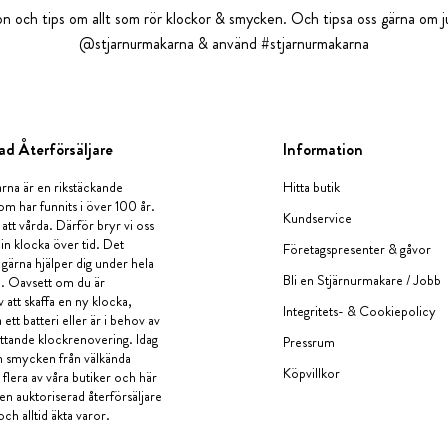
tion och tips om allt som rör klockor & smycken. Och tipsa oss gärna om ju
@stjarnurmakarna & använd #stjarnurmakarna
ad Återförsäljare
Information
rna är en rikstäckande
Hitta butik
om har funnits i över 100 år.
Kundservice
 att vårda. Därför bryr vi oss
in klocka över tid. Det
Företagspresenter & gåvor
i gärna hjälper dig under hela
Bli en Stjärnurmakare / Jobb
a. Oavsett om du är
v att skaffa en ny klocka,
Integritets- & Cookiepolicy
ett batteri eller är i behov av
tande klockrenovering. Idag
Pressrum
en smycken från välkända
Köpvillkor
flera av våra butiker och här
 en auktoriserad återförsäljare
och alltid äkta varor.