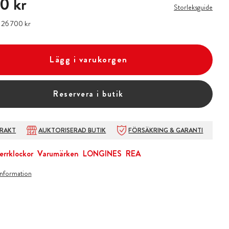
0 kr
Storleksguide
:
Pris
26 700 kr
:
26 700 kr
Lägg i varukorgen
Reservera i butik
FRAKT
AUKTORISERAD BUTIK
FÖRSÄKRING & GARANTI
errklockor
Varumärken
LONGINES
REA
information