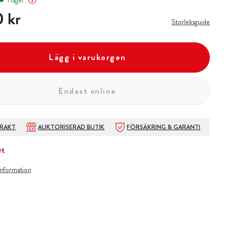
I lager
 kr
 kr
Storleksguide
Lägg i varukorgen
Endast online
FRAKT
AUKTORISERAD BUTIK
FÖRSÄKRING & GARANTI
rt
information