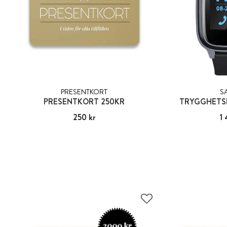
PRESENTKORT
S
PRESENTKORT 250KR
TRYGGHETS
Pris
250 kr
:
250 kr
Pris
1 