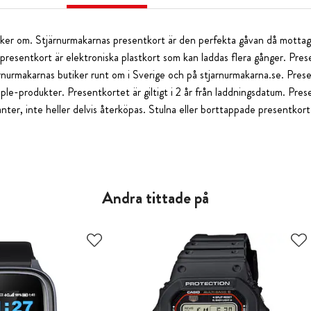
ycker om. Stjärnurmakarnas presentkort är den perfekta gåvan då mottaga
a presentkort är elektroniska plastkort som kan laddas flera gånger. Pre
järnurmakarnas butiker runt om i Sverige och på stjarnurmakarna.se. Pre
ple-produkter. Presentkortet är giltigt i 2 år från laddningsdatum. Pre
anter, inte heller delvis återköpas. Stulna eller borttappade presentkort
Andra tittade på