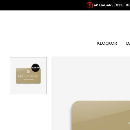
60 DAGARS ÖPPET K
KLOCKOR
D