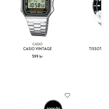
CASIO
TIS
CASIO VINTAGE
TISSOT SE
Pris
599 kr
:
599 kr
Pris
5 69
:
5