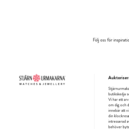
Följ oss för inspira
Auktoriser
Stjärnurmaka
butikskedja s
Vi har ett arv
om dig och d
innebär att v
din klockres
intresserad a
behöver byta 