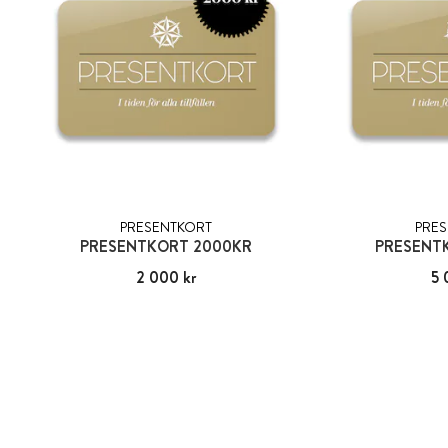
PRESENTKORT
PRE
PRESENTKORT 2000KR
PRESENT
Pris
2 000 kr
:
2 000 kr
Pris
5 
: