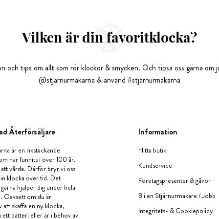
Vilken är din favoritklocka?
tion och tips om allt som rör klockor & smycken. Och tipsa oss gärna om ju
@stjarnurmakarna & använd #stjarnurmakarna
ad Återförsäljare
Information
rna är en rikstäckande
Hitta butik
om har funnits i över 100 år.
Kundservice
 att vårda. Därför bryr vi oss
in klocka över tid. Det
Företagspresenter & gåvor
i gärna hjälper dig under hela
Bli en Stjärnurmakare / Jobb
a. Oavsett om du är
v att skaffa en ny klocka,
Integritets- & Cookiepolicy
ett batteri eller är i behov av