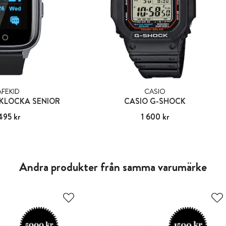
AFEKID
CASIO
KLOCKA SENIOR
CASIO G-SHOCK
495 kr
:
1 495 kr
Pris
1 600 kr
:
1 600 kr
Andra produkter från samma varumärke