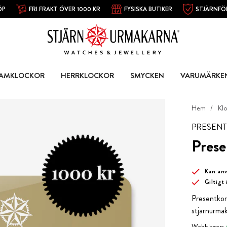
ÖP
FRI FRAKT ÖVER 1000 KR
FYSISKA BUTIKER
STJÄRNFÖ
AMKLOCKOR
HERRKLOCKOR
SMYCKEN
VARUMÄRKE
Hem
Kl
PRESENT
Prese
Kan anv
Giltigt
Presentkor
stjarnurmak
Webblager: