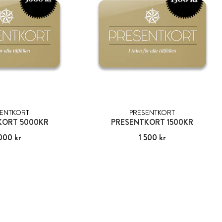
SENTKORT
PRESENTKORT
KORT 5000KR
PRESENTKORT 1500KR
000 kr
5 000 kr
Pris
1 500 kr
:
1 500 kr