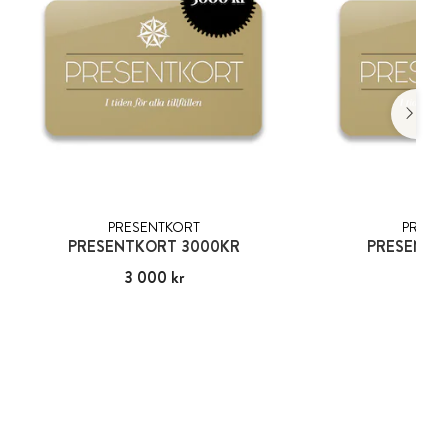
PRESENTKORT
PRESE
PRESENTKORT 3000KR
PRESENTK
Pris
3 000 kr
:
3 000 kr
Pris
500
: