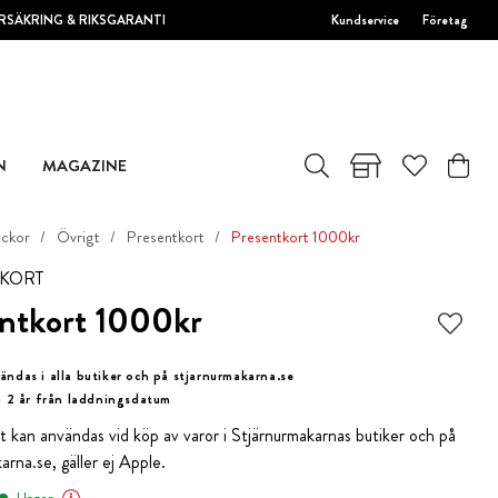
RSÄKRING & RIKSGARANTI
Kundservice
Företag
N
MAGAZINE
ockor
Övrigt
Presentkort
Presentkort 1000kr
KORT
ntkort 1000kr
ändas i alla butiker och på stjarnurmakarna.se
 i 2 år från laddningsdatum
t kan användas vid köp av varor i Stjärnurmakarnas butiker och på
arna.se, gäller ej Apple.