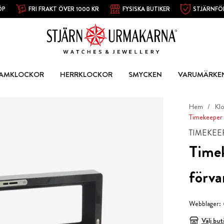
ÖP
FRI FRAKT ÖVER 1000 KR
FYSISKA BUTIKER
STJÄRNFÖ
AMKLOCKOR
HERRKLOCKOR
SMYCKEN
VARUMÄRKE
Hem
Kl
Timekeeper 
TIMEKEE
Timek
förva
Webblager:
Välj but