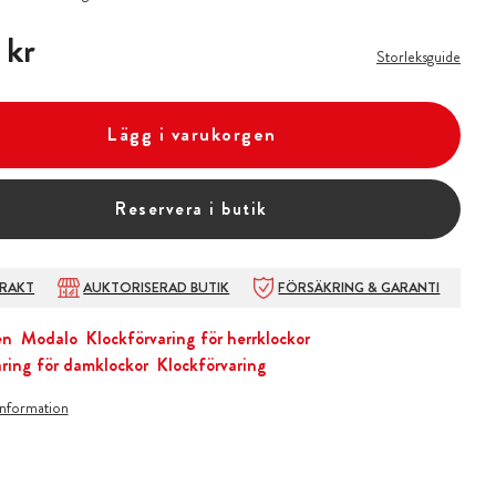
 kr
 kr
Storleksguide
Lägg i varukorgen
Reservera i butik
FRAKT
AUKTORISERAD BUTIK
FÖRSÄKRING & GARANTI
en
Modalo
Klockförvaring för herrklockor
ring för damklockor
Klockförvaring
information