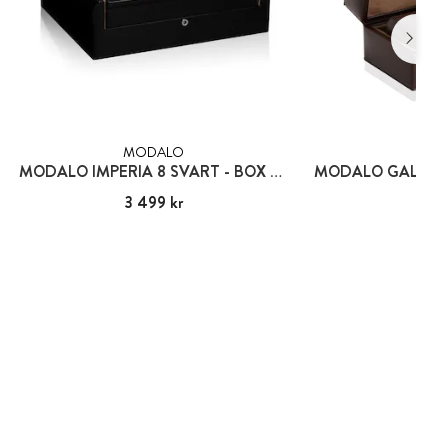
MODALO
MOD
MODALO IMPERIA 8 SVART - BOX FÖR 8 KLOCKOR
Pris
3 499 kr
:
3 499 kr
Pris
2 39
:
2