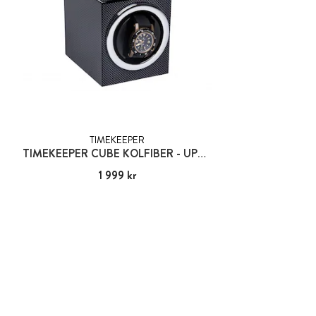
TIMEKEEPER
TIMEKEEPER CUBE KOLFIBER - UPPDRAGARE FÖR 1 KLOCKA
Pris
1 999 kr
:
1 999 kr