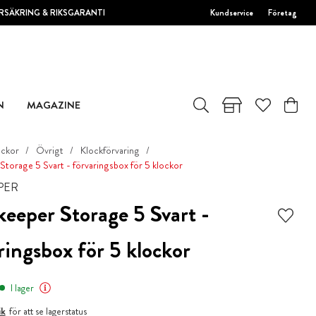
RSÄKRING & RIKSGARANTI
Kundservice
Företag
N
MAGAZINE
ockor
Övrigt
Klockförvaring
Storage 5 Svart - förvaringsbox för 5 klockor
PER
eeper Storage 5 Svart -
ringsbox för 5 klockor
I lager
ik
för att se lagerstatus