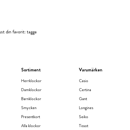
st din favorit: tagga
Sortiment
Varumärken
Herrklockor
Casio
Damklockor
Certina
Barnklockor
Gant
Smycken
Longines
Presentkort
Seiko
Alla klockor
Tissot