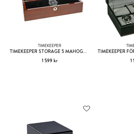
TIMEKEEPER
TIM
TIMEKEEPER STORAGE 5 MAHOGNY - FÖRVARINGSBOX FÖR 5 KLOCKOR
Pris
1 599 kr
:
1 599 kr
Pris
1