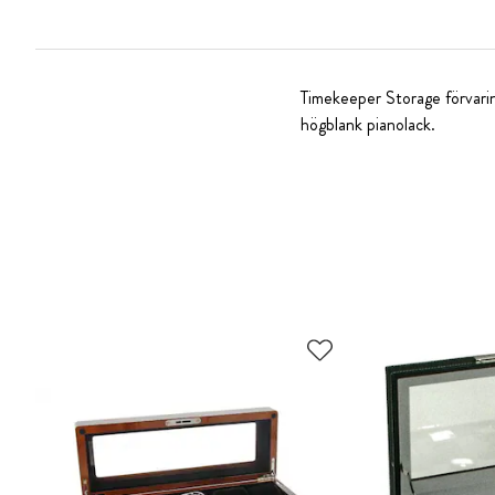
Timekeeper Storage förvari
högblank pianolack.