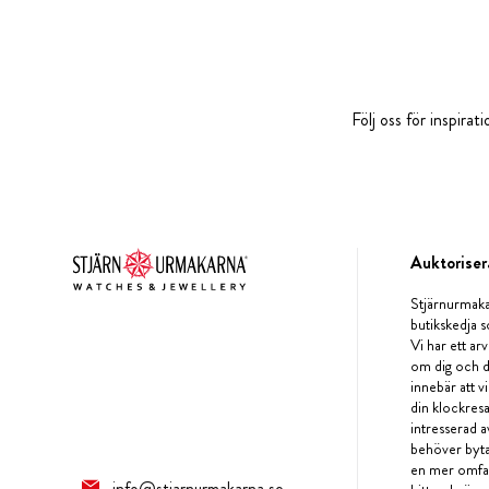
Följ oss för inspira
Auktoriser
Stjärnurmaka
butikskedja s
Vi har ett arv
om dig och d
innebär att v
din klockres
intresserad a
behöver byta 
en mer omfat
info@stjarnurmakarna.se