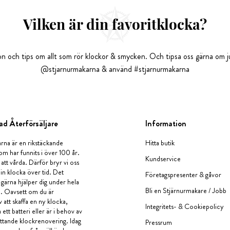
Vilken är din favoritklocka?
tion och tips om allt som rör klockor & smycken. Och tipsa oss gärna om ju
@stjarnurmakarna & använd #stjarnurmakarna
ad Återförsäljare
Information
rna är en rikstäckande
Hitta butik
om har funnits i över 100 år.
Kundservice
 att vårda. Därför bryr vi oss
in klocka över tid. Det
Företagspresenter & gåvor
i gärna hjälper dig under hela
Bli en Stjärnurmakare / Jobb
a. Oavsett om du är
v att skaffa en ny klocka,
Integritets- & Cookiepolicy
ett batteri eller är i behov av
tande klockrenovering. Idag
Pressrum