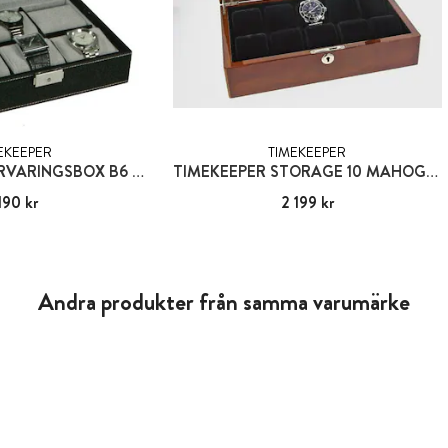
EKEEPER
TIMEKEEPER
TIMEKEEPER FÖRVARINGSBOX B6 SVART/GRÅ
TIMEKEEPER STORAGE 10 MAHOGNY - FÖRVARINGSBOX FÖR 10 KLOCKOR
 190 kr
:
1 190 kr
Pris
2 199 kr
:
2 199 kr
Andra produkter från samma varumärke