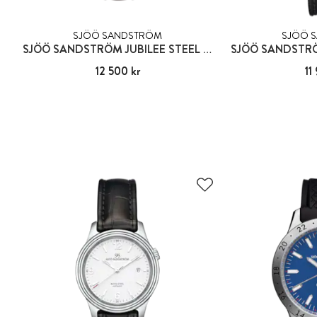
SJÖÖ SANDSTRÖM
SJÖÖ 
SJÖÖ SANDSTRÖM JUBILEE STEEL GENT
Pris
12 500 kr
:
12 500 kr
Pris
11
: