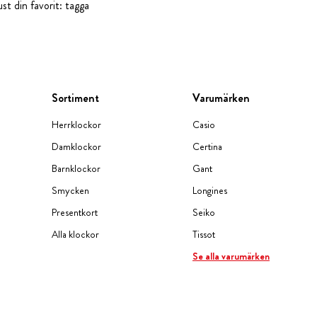
st din favorit: tagga
Sortiment
Varumärken
Herrklockor
Casio
Damklockor
Certina
Barnklockor
Gant
Smycken
Longines
Presentkort
Seiko
Alla klockor
Tissot
Se alla varumärken