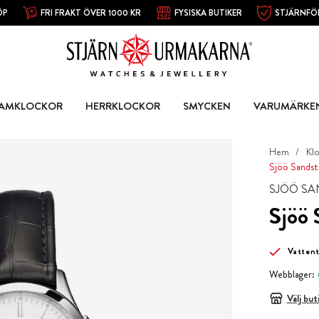
ÖP
FRI FRAKT ÖVER 1000 KR
FYSISKA BUTIKER
STJÄRNFÖ
AMKLOCKOR
HERRKLOCKOR
SMYCKEN
VARUMÄRKE
Hem
Kl
Sjöö Sandst
SJÖÖ S
Sjöö 
Vatten
Webblager:
Välj but