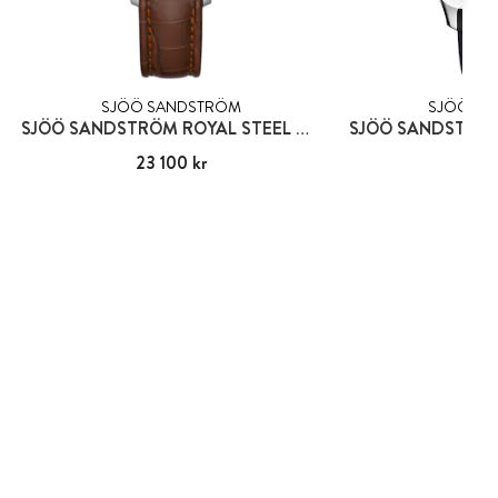
SJÖÖ SANDSTRÖM
SJÖÖ SA
SJÖÖ SANDSTRÖM ROYAL STEEL CLASSIC
Pris
23 100 kr
:
23 100 kr
Pris
25 5
:
25