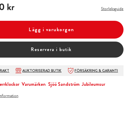
0 kr
0 kr
Storleksguide
Lägg i varukorgen
Reservera i butik
FRAKT
AUKTORISERAD BUTIK
FÖRSÄKRING & GARANTI
errklockor
Varumärken
Sjöö Sandström
Jubileumsur
information