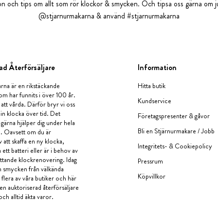
tion och tips om allt som rör klockor & smycken. Och tipsa oss gärna om ju
@stjarnurmakarna & använd #stjarnurmakarna
ad Återförsäljare
Information
rna är en rikstäckande
Hitta butik
om har funnits i över 100 år.
Kundservice
 att vårda. Därför bryr vi oss
in klocka över tid. Det
Företagspresenter & gåvor
i gärna hjälper dig under hela
Bli en Stjärnurmakare / Jobb
a. Oavsett om du är
v att skaffa en ny klocka,
Integritets- & Cookiepolicy
ett batteri eller är i behov av
tande klockrenovering. Idag
Pressrum
en smycken från välkända
Köpvillkor
flera av våra butiker och här
 en auktoriserad återförsäljare
och alltid äkta varor.