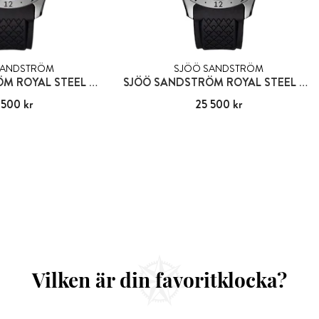
SANDSTRÖM
SJÖÖ SANDSTRÖM
SJÖÖ SANDSTRÖM ROYAL STEEL WORLDTIMER
SJÖÖ SANDSTRÖM ROYAL STEEL WORLDTIMER
 500 kr
25 500 kr
Pris
25 500 kr
:
25 500 kr
Vilken är din favoritklocka?