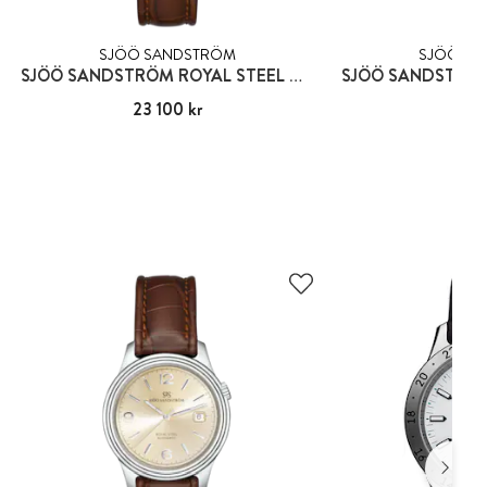
SJÖÖ SANDSTRÖM
SJÖÖ SA
SJÖÖ SANDSTRÖM ROYAL STEEL CLASSIC 41MM
Pris
23 100 kr
:
23 100 kr
Pris
11 9
:
11