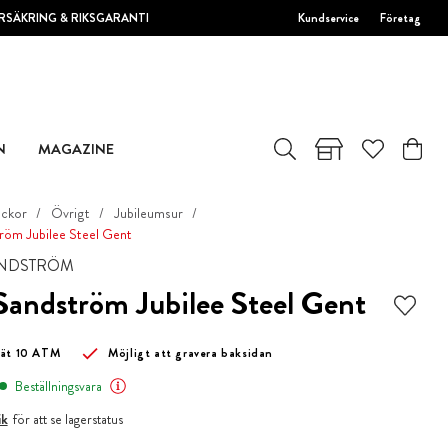
RSÄKRING & RIKSGARANTI
Kundservice
Företag
N
MAGAZINE
ockor
Övrigt
Jubileumsur
röm Jubilee Steel Gent
ANDSTRÖM
Sandström Jubilee Steel Gent
tät 10 ATM
Möjligt att gravera baksidan
Beställningsvara
ik
för att se lagerstatus