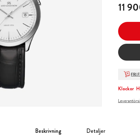
Pris
:
11 90
11 90
FRI 
Klockor
H
Leverantörs
Beskrivning
Detaljer