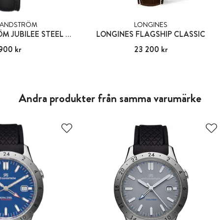
SANDSTRÖM
LONGINES
SJÖÖ SANDSTRÖM JUBILEE STEEL GENT
LONGINES FLAGSHIP CLASSIC
 900 kr
11 900 kr
Pris
23 200 kr
:
23 200 kr
Andra produkter från samma varumärke