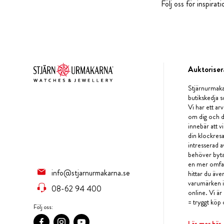
Följ oss för inspira
Auktoriser
Stjärnurmaka
butikskedja s
Vi har ett arv
om dig och d
innebär att v
din klockres
intresserad a
behöver byta 
en mer omfat
info@stjarnurmakarna.se
hittar du äv
varumärken i 
08-62 94 400
online. Vi är
= tryggt köp 
Följ oss:
Läs mer här