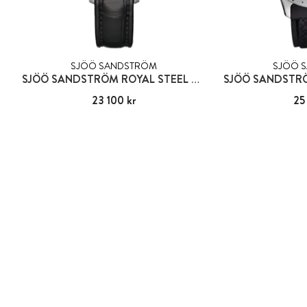
SJÖÖ SANDSTRÖM
SJÖÖ 
SJÖÖ SANDSTRÖM ROYAL STEEL CLASSIC 41MM
Pris
23 100 kr
:
23 100 kr
Pris
25
: