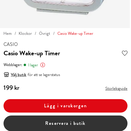
Hem
Klockor
Övrigt
Casio Wake-up Timer
CASIO
Casio Wake-up Timer
Webblager:
I lager
Välj butik
för att se lagerstatus
Pris
199 kr
:
199 kr
Storleksguide
Lägg i varukorgen
Reservera i butik