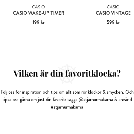
CASIO
CASIO
CASIO WAKE-UP TIMER
CASIO VINTAGE
Pris
199 kr
:
199 kr
Pris
599 kr
:
599 kr
Vilken är din favoritklocka?
Följ oss för inspiration och tips om allt som rör klockor & smycken. Och
tipsa oss gärna om just din favorit: tagga @stjarnurmakarna & använd
#stjarnurmakarna