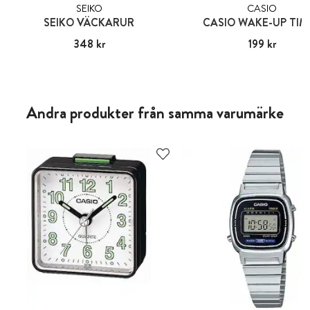
SEIKO
CASIO
SEIKO VÄCKARUR
CASIO WAKE-UP TIM
Pris
348 kr
:
348 kr
Pris
199 kr
:
199 kr
Andra produkter från samma varumärke