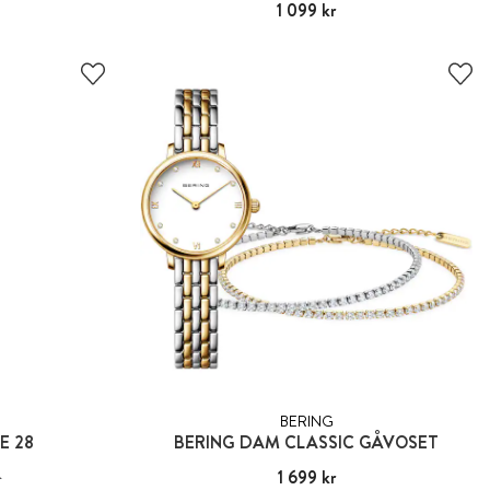
Pris
1 099 kr
:
1 099 kr
BERING
E 28
BERING DAM CLASSIC GÅVOSET
digare pris
:
Pris
1 699 kr
:
1 699 kr
r