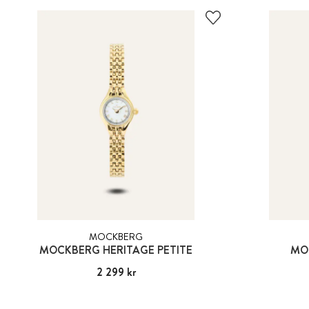
MOCKBERG
MOCKBERG HERITAGE PETITE
MO
Pris
2 299 kr
:
2 299 kr