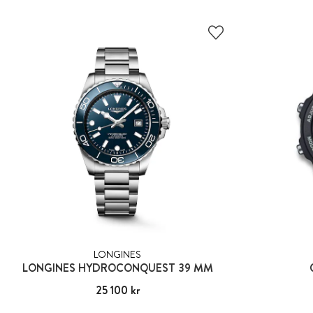
LONGINES
LONGINES HYDROCONQUEST 39 MM
Pris
25 100 kr
:
25 100 kr