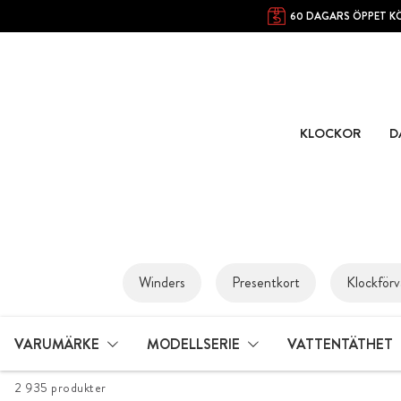
60 DAGARS ÖPPET K
KLOCKOR
D
Winders
Presentkort
Klockförv
VARUMÄRKE
MODELLSERIE
VATTENTÄTHET
2 935 produkter