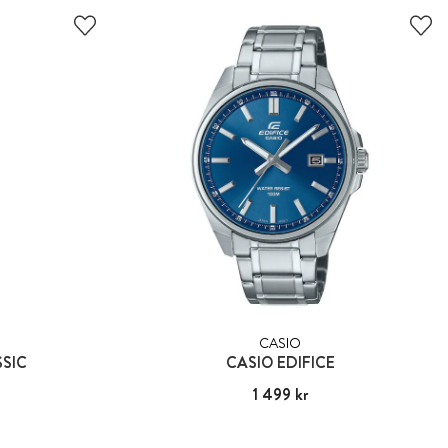
CASIO
SIC
CASIO EDIFICE
digare pris
:
Pris
1 499 kr
:
1 499 kr