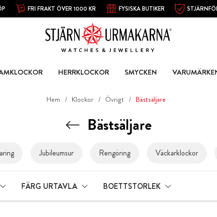
ÖP
FRI FRAKT ÖVER 1000 KR
FYSISKA BUTIKER
STJÄRNFÖ
AMKLOCKOR
HERRKLOCKOR
SMYCKEN
VARUMÄRKE
Hem
Klockor
Övrigt
Bästsäljare
Bästsäljare
aring
Jubileumsur
Rengöring
Väckarklockor
FÄRG URTAVLA
BOETTSTORLEK