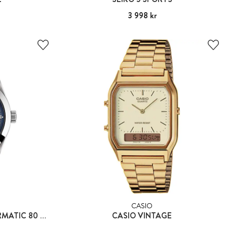
Pris
3 998 kr
:
3 998 kr
CASIO
TISSOT GENTLEMAN POWERMATIC 80 SILICIUM
CASIO VINTAGE