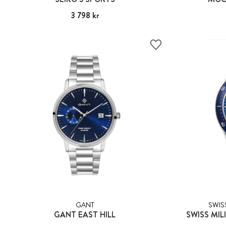
Pris
3 798 kr
:
3 798 kr
GANT
SWIS
GANT EAST HILL
SWISS MI