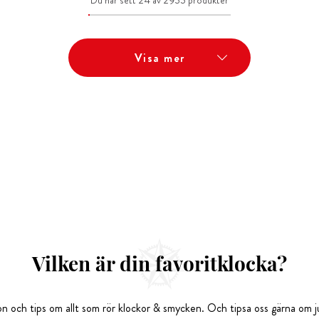
Du har sett 24 av 2935 produkter
Visa mer
Vilken är din favoritklocka?
tion och tips om allt som rör klockor & smycken. Och tipsa oss gärna om ju