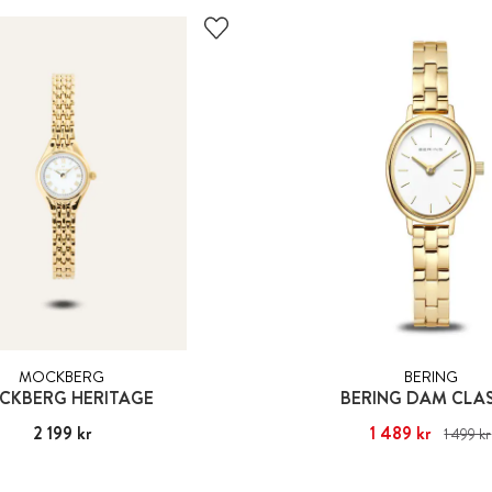
MOCKBERG
BERING
CKBERG HERITAGE
BERING DAM CLAS
Pris
2 199 kr
:
2 199 kr
Nuvarande pris
1 489 kr
:
1 489 kr
Ti
1 499 kr
1 499 kr