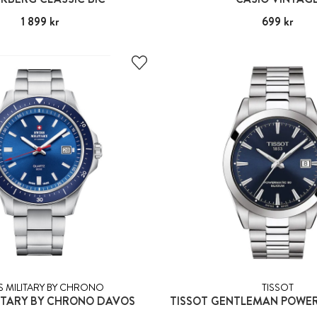
Pris
1 899 kr
:
1 899 kr
Pris
699 kr
:
699 kr
S MILITARY BY CHRONO
TISSOT
LITARY BY CHRONO DAVOS