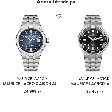
Andra tittade på
MAURICE LACROIX
MAURICE LACROIX
MAURICE LACROIX AIKON AUTOMATIC 42 MM
MAURICE LACROIX AI
Pris
24 999 kr
:
24 999 kr
Pris
22 458 kr
:
22 458 kr