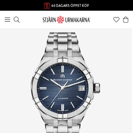
FRI FRAKT ÖVER 1000 KR
60 DAGARS ÖPPET KÖP