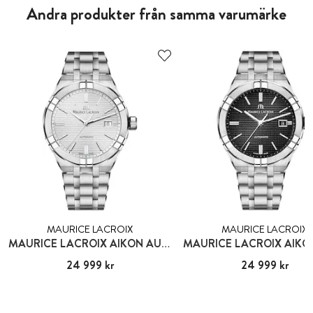
Andra produkter från samma varumärke
MAURICE LACROIX
MAURICE LACROIX
MAURICE LACROIX AIKON AUTOMATIC
Pris
24 999 kr
:
24 999 kr
Pris
24 999 kr
:
24 999 kr