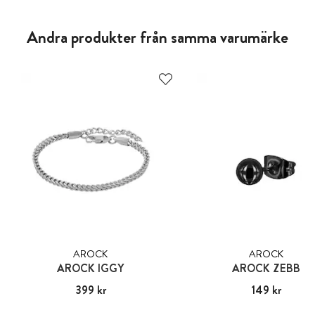
Andra produkter från samma varumärke
AROCK
AROCK
AROCK IGGY
AROCK ZEBB
Pris
399 kr
:
399 kr
Pris
149 kr
:
149 kr