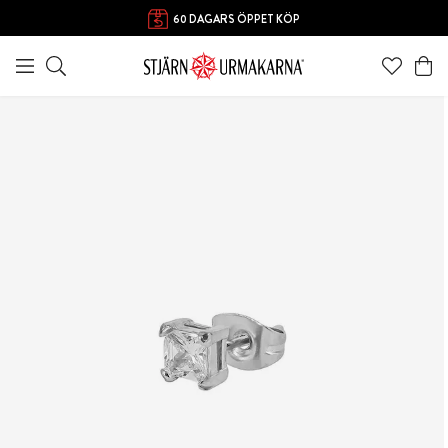
FRI FRAKT ÖVER 1000 KR
60 DAGARS ÖPPET KÖP