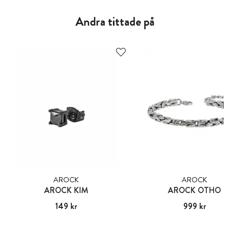
Andra tittade på
AROCK
AROCK
AROCK KIM
AROCK OTHO
Pris
149 kr
:
149 kr
Pris
999 kr
:
999 kr