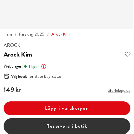
Hem
Fars dag 2025
Arock Kim
AROCK
Arock Kim
Webblager:
I lager
Välj butik
för att se lagerstatus
Pris
149 kr
:
149 kr
Storleksguide
Lägg i varukorgen
Reservera i butik