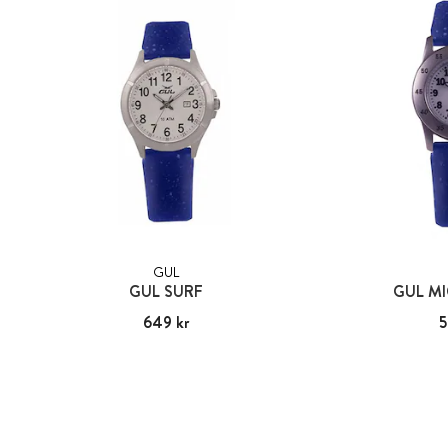
GUL
GUL SURF
GUL M
Pris
649 kr
:
649 kr
Pris
5