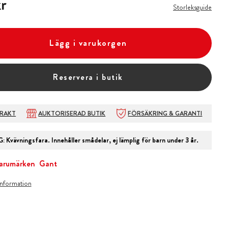
r
Storleksguide
Lägg i varukorgen
Reservera i butik
FRAKT
AUKTORISERAD BUTIK
FÖRSÄKRING & GARANTI
G
:
Kvävningsfara. Innehåller smådelar, ej lämplig för barn under 3 år.
arumärken
Gant
information