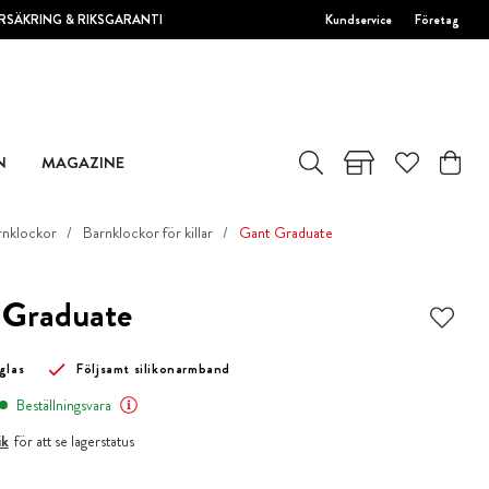
RSÄKRING & RIKSGARANTI
Kundservice
Företag
N
MAGAZINE
rnklockor
Barnklockor för killar
Gant Graduate
 Graduate
glas
Följsamt silikonarmband
Beställningsvara
ik
för att se lagerstatus
r