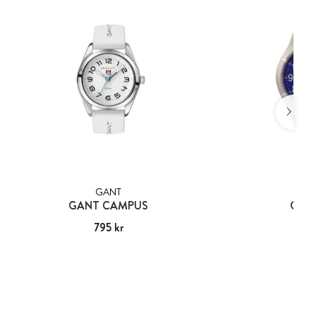
GANT
G
GANT CAMPUS
GUL 
Pris
795 kr
:
795 kr
Pris
649
: