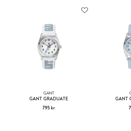
GANT
GANT GRADUATE
GANT 
Pris
795 kr
:
795 kr
Pri
7