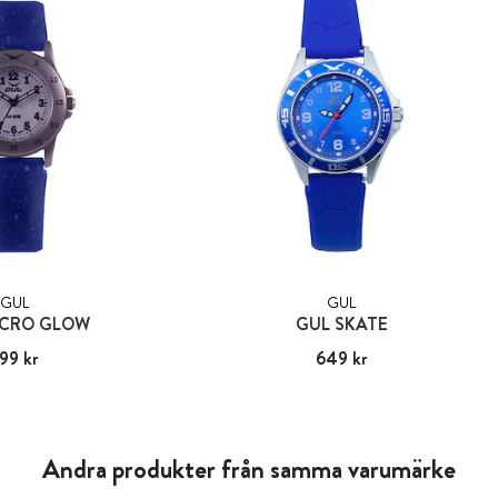
GUL
GUL
ICRO GLOW
GUL SKATE
99 kr
:
599 kr
Pris
649 kr
:
649 kr
Andra produkter från samma varumärke