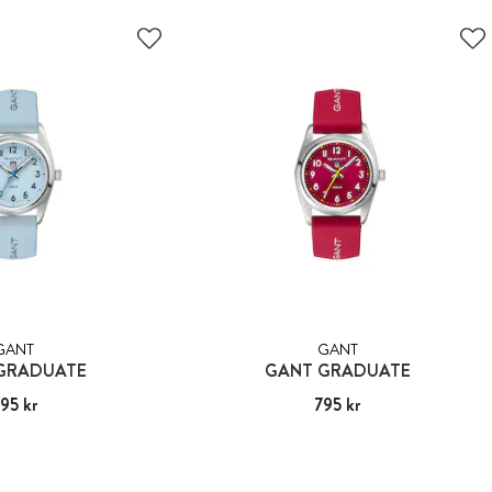
GANT
GANT
GRADUATE
GANT GRADUATE
s
95 kr
:
795 kr
Pris
795 kr
:
795 kr