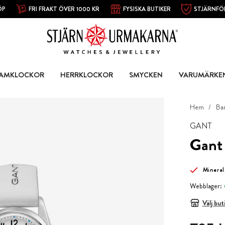
ÖP
FRI FRAKT ÖVER 1000 KR
FYSISKA BUTIKER
STJÄRNFÖ
AMKLOCKOR
HERRKLOCKOR
SMYCKEN
VARUMÄRKE
Hem
Ba
GANT
Gant
Mineral
Webblager:
Välj but
Pris
:
795 k