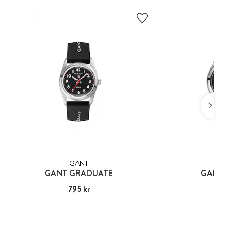
GANT
GA
GANT GRADUATE
GANT 
Pris
795 kr
:
795 kr
Pris
795
: